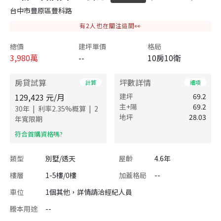
台中市豐原區豐科路
有
2
人也在關注這間👀
總價
建坪單價
格局
3,980
萬
--
10房10衛
房貸試算
坪數詳情
計算
細項
129,423
元/月
建坪
69.2
主+陽
69.2
|
|
30
年
利率
2.35
%概算
2
地坪
28.03
年寬限期
​符合首購資格嗎?
類型
別墅/透天
屋齡
4.6年
樓層
1-5樓/0樓
加蓋格局
--
車位
1個其他，詳情請洽經紀人員
謄本用途
--