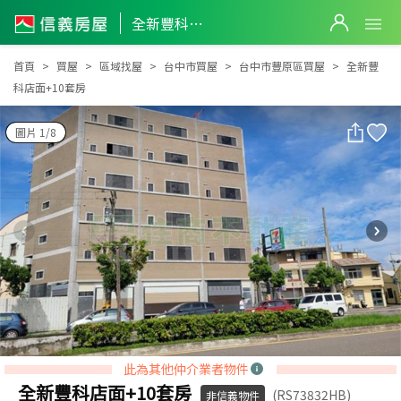
全新豐科店面+10套房
全新豐科店面+10套房
首頁
買屋
區域找屋
台中市買屋
台中市豐原區買屋
全新豐
科店面+10套房
圖片 1/8
此為其他仲介業者物件
全新豐科店面+10套房
(RS73832HB)
非信義物件