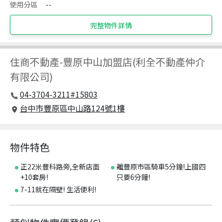
使用分區
--
完整物件詳情
住商不動產
-
豐原中山加盟店(利全不動產仲介
有限公司)
04-3704-3211#15803
台中市豐原區中山路124號1樓
物件特色
正22米豐科路旁,全新店面
離豐原市區騎車5分鐘!上國四
+10套房!
只要6分鐘!
7-11就在隔壁! 生活便利!