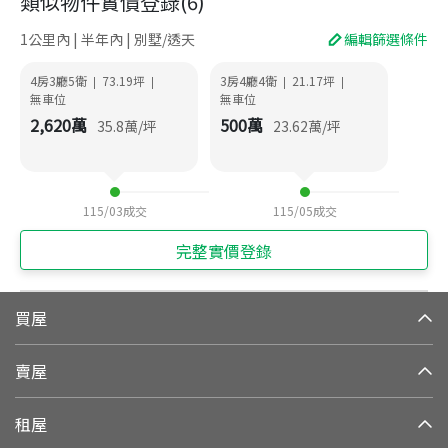
類似物件實價登錄
(
6
)
1公里內 | 半年內 | 別墅/透天
編輯篩選條件
4房3廳5衛
73.19
坪
3房4廳4衛
21.17
坪
|
|
|
|
無車位
無車位
2,620
萬
500
萬
35.8
萬/坪
23.62
萬/坪
115/03
成交
115/05
成交
完整實價登錄
買屋
賣屋
租屋