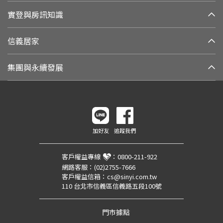
實登與房訊知識
信義居家
集團與永續發展
加好友
追蹤我們
客戶權益專線
：
0800-211-922
網路客服：
(02)2755-7666
客戶權益信箱：
cs@sinyi.com.tw
110 台北市信義區信義路五段100號
門市據點