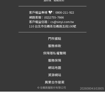
加好友
追蹤我們
客戶權益專線
：
0800-211-922
網路客服：
(02)2755-7666
客戶權益信箱：
cs@sinyi.com.tw
110 台北市信義區信義路五段100號
門市據點
服務條款
保障隱私權聲明
服務保障
網站地圖
資源網站
異業合作提案
©
信義房屋股份有限公司
20260804.b53805