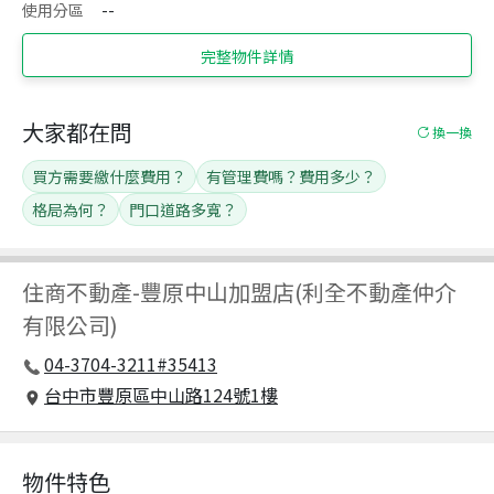
使用分區
--
完整物件詳情
大家都在問
換一換
買方需要繳什麼費用？
有管理費嗎？費用多少？
格局為何？
門口道路多寬？
住商不動產
-
豐原中山加盟店(利全不動產仲介
有限公司)
04-3704-3211#35413
台中市豐原區中山路124號1樓
物件特色