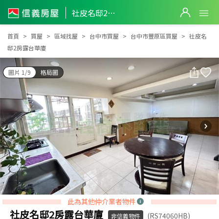
社皮名邸2房露台華廈
社皮名邸2房露台華廈
首頁
買屋
區域找屋
台中市買屋
台中市豐原區買屋
社皮名
邸2房露台華廈
圖片 1/9
格局圖
此為其他仲介業者物件
社皮名邸2房露台華廈
(RS74060HB)
非信義物件