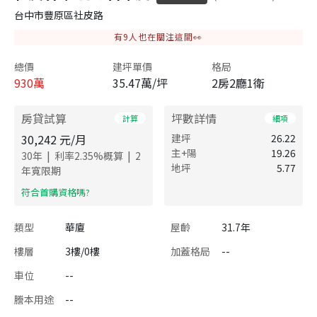
台中市豐原區社皮路
有
9
人也在關注這間👀
總價
建坪單價
格局
930
萬
35.47萬/坪
2房2廳1衛
房貸試算
坪數詳情
計算
細項
30,242
元/月
建坪
26.22
主+陽
19.26
|
|
30
年
利率
2.35
%概算
2
地坪
5.77
年寬限期
​符合首購資格嗎?
類型
華廈
屋齡
31.7年
樓層
3樓/0樓
加蓋格局
--
車位
--
謄本用途
--