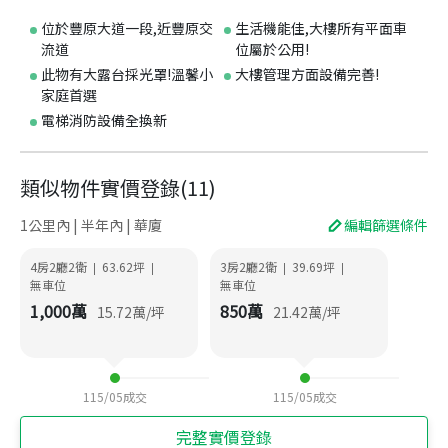
位於豐原大道一段,近豐原交
生活機能佳,大樓所有平面車
流道
位屬於公用!
此物有大露台採光罩!溫馨小
大樓管理方面設備完善!
家庭首選
電梯消防設備全換新
類似物件實價登錄
(
11
)
1公里內 | 半年內 | 華廈
編輯篩選條件
4房2廳2衛
63.62
坪
3房2廳2衛
39.69
坪
|
|
|
|
無車位
無車位
1,000
萬
850
萬
15.72
萬/坪
21.42
萬/坪
115/05
成交
115/05
成交
完整實價登錄