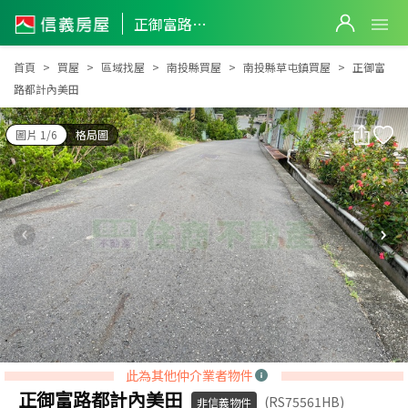
正御富路都計內美田
正御富路都計內美田
首頁
買屋
區域找屋
南投縣買屋
南投縣草屯鎮買屋
正御富
路都計內美田
圖片 1/6
格局圖
此為其他仲介業者物件
正御富路都計內美田
(RS75561HB)
非信義物件