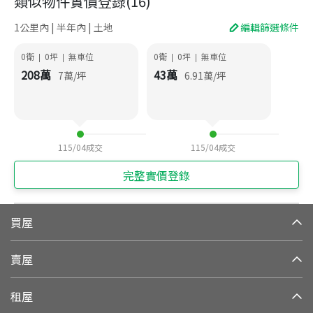
類似物件實價登錄
(
16
)
1公里內 | 半年內 | 土地
編輯篩選條件
0衛
0
坪
無車位
0衛
0
坪
無車位
|
|
|
|
208
萬
43
萬
7
萬/坪
6.91
萬/坪
115/04
成交
115/04
成交
完整實價登錄
買屋
賣屋
租屋