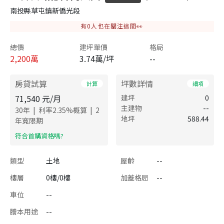
南投縣草屯鎮新僑光段
有
0
人也在關注這間👀
總價
建坪單價
格局
2,200
萬
3.74萬/坪
--
房貸試算
坪數詳情
計算
細項
71,540
元/月
建坪
0
主建物
--
|
|
30
年
利率
2.35
%概算
2
地坪
588.44
年寬限期
​符合首購資格嗎?
類型
土地
屋齡
--
樓層
0樓/0樓
加蓋格局
--
車位
--
謄本用途
--