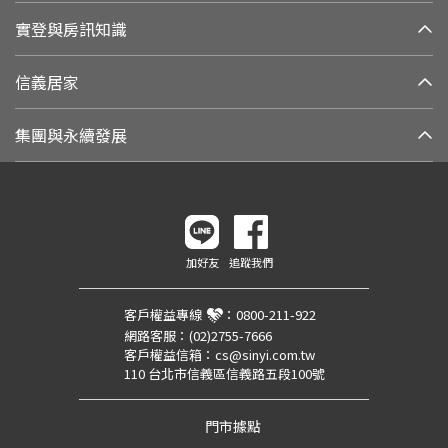
實登與房訊知識
信義居家
集團與永續發展
加好友
追蹤我們
客戶權益專線
：
0800-211-922
網路客服：
(02)2755-7666
客戶權益信箱：
cs@sinyi.com.tw
110 台北市信義區信義路五段100號
門市據點