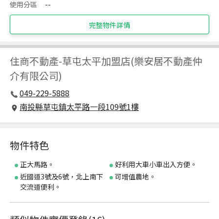
使用分區
--
完整物件詳情
住商不動產
-
草屯太平加盟店(樂安居不動產仲
介有限公司)
049-229-5888
南投縣草屯鎮太平路一段109號1樓
物件特色
正大馬路。
好利用大車小車出入方便。
近國道3號及6號，北上南下
可增值農地。
交流道便利。