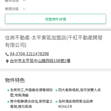
謄本用途
--
使用分區
--
完整物件詳情
住商不動產
-
太平東區加盟店(千紅不動產開發
有限公司)
04-3704-3211#78298
台中市太平區中山路四段108號1樓
物件特色
全新完工,市面最低價電梯別
四大套房格局,皆可放雙人床
墅,地點清幽
鬧中取靜適合自住,使用富士
及林酒店御用衛浴品牌
電梯,櫻花廚具
KOHLER