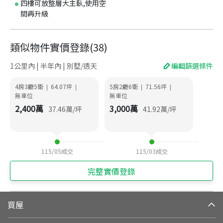
四樓可放整層大主臥,使用空
間再升級
類似物件實價登錄
(
38
)
1公里內 | 半年內 | 別墅/透天
編輯篩選條件
4房3廳5衛
64.07
坪
5房2廳6衛
71.56
坪
|
|
|
|
無車位
無車位
2,400
萬
3,000
萬
37.46
萬/坪
41.92
萬/坪
115/05
成交
115/03
成交
完整實價登錄
買屋