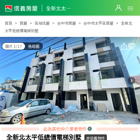
全新北太平低總價電梯別墅
全新北太平低總價電梯別墅
首頁
買屋
區域找屋
台中市買屋
台中市太平區買屋
全新北
太平低總價電梯別墅
圖片 1/17
格局圖
此為其他仲介業者物件
全新北太平低總價電梯別墅
非信義物件