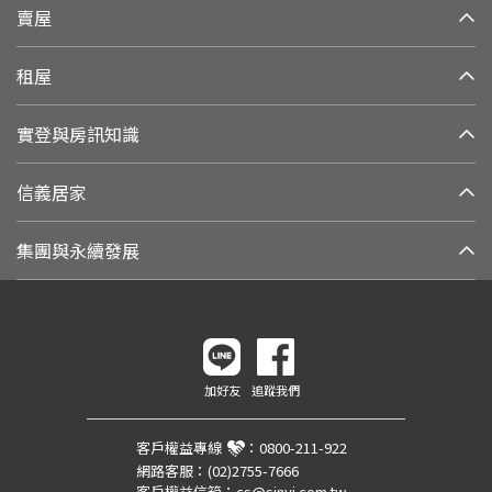
賣屋
租屋
實登與房訊知識
信義居家
集團與永續發展
加好友
追蹤我們
客戶權益專線
：
0800-211-922
網路客服：
(02)2755-7666
客戶權益信箱：
cs@sinyi.com.tw