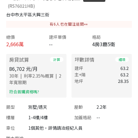
(RS76021HB)
台中市太平區大興三街
有
6
人也在關注這間👀
總價
建坪單價
格局
2,666
萬
--
4房3廳5衛
房貸試算
坪數詳情
計算
細項
86,702
元/月
建坪
63.2
主+陽
63.2
|
|
30
年
利率
2.35
%概算
2
地坪
28.35
年寬限期
​符合首購資格嗎?
類型
別墅/透天
屋齡
2.2年
樓層
1-4樓/4樓
加蓋格局
--
車位
1個其他，詳情請洽經紀人員