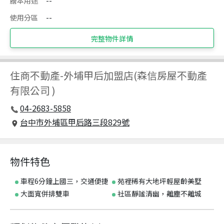
謄本用途
--
使用分區
--
完整物件詳情
住商不動產
-
外埔甲后加盟店(森信房屋不動產
有限公司 )
04-2683-5858
台中市外埔區甲后路三段829號
物件特色
車程6分鐘上國三，交通便捷
苑裡稀有大地坪輕屋齡美墅
大面寬併排雙車
社區靜謐清幽，離塵不離城