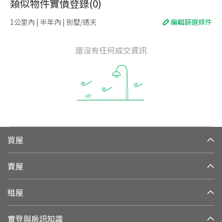
類似物件實價登錄
(
0
)
1公里內 | 半年內 | 別墅/透天
編輯篩選條件
還沒有任何成交資訊
買屋
賣屋
租屋
實登與房訊知識