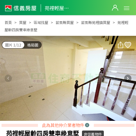
苑裡輕屋齡四房雙車綠意墅
苑裡輕屋齡四房雙車綠意墅
首頁
買屋
區域找屋
苗栗縣買屋
苗栗縣苑裡鎮買屋
苑裡輕
屋齡四房雙車綠意墅
圖片 1/12
格局圖
此為其他仲介業者物件
苑裡輕屋齡四房雙車綠意墅
非信義物件