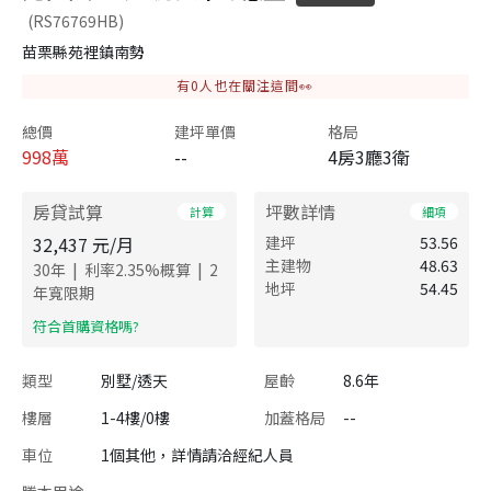
(RS76769HB)
苗栗縣苑裡鎮南勢
有
0
人也在關注這間👀
總價
建坪單價
格局
998
萬
--
4房3廳3衛
房貸試算
坪數詳情
計算
細項
32,437
元/月
建坪
53.56
主建物
48.63
|
|
30
年
利率
2.35
%概算
2
地坪
54.45
年寬限期
​符合首購資格嗎?
類型
別墅/透天
屋齡
8.6年
樓層
1-4樓/0樓
加蓋格局
--
車位
1個其他，詳情請洽經紀人員