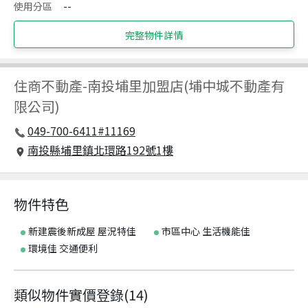
使用分區
--
完整物件詳情
住商不動產
-
南投埔里加盟店(埔中城不動產有
限公司)
049-700-6411#11169
南投縣埔里鎮北環路192號1樓
物件特色
新建震後新成屋 屋況特佳
市區中心 生活機能佳
環境佳 交通便利
類似物件實價登錄
(
14
)