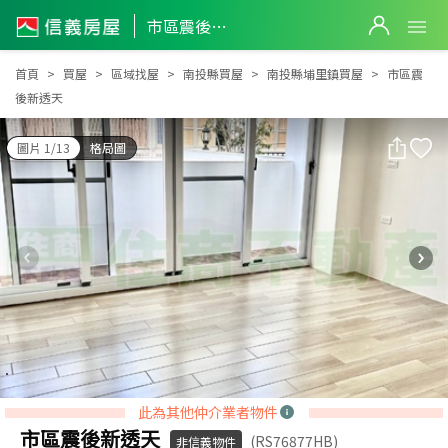
市區震後新透天
市區震後新透天
首頁
買屋
區域找屋
南投縣買屋
南投縣埔里鎮買屋
市區震
後新透天
圖片 1/13
格局圖
此為其他仲介業者物件
市區震後新透天
(RS76877HB)
非信義物件