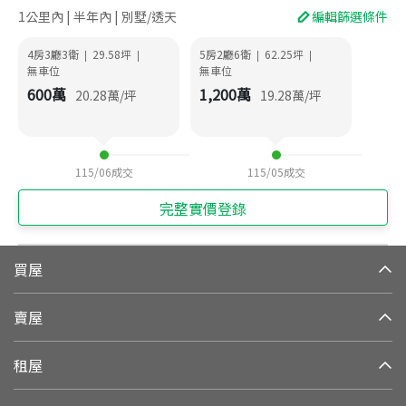
1公里內 | 半年內 | 別墅/透天
編輯篩選條件
4房3廳3衛
29.58
坪
5房2廳6衛
62.25
坪
|
|
|
|
無車位
無車位
600
萬
1,200
萬
20.28
萬/坪
19.28
萬/坪
115/06
成交
115/05
成交
完整實價登錄
買屋
賣屋
租屋