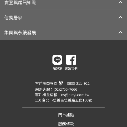
實登與房訊知識
信義居家
集團與永續發展
加好友
追蹤我們
客戶權益專線
：
0800-211-922
網路客服：
(02)2755-7666
客戶權益信箱：
cs@sinyi.com.tw
110 台北市信義區信義路五段100號
門市據點
服務條款