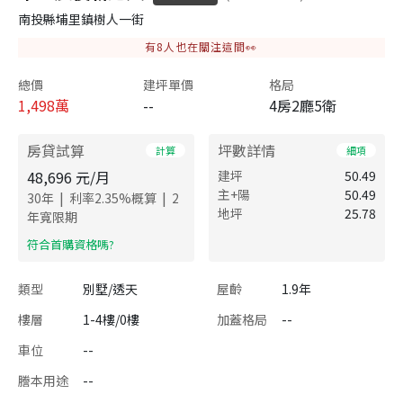
南投縣埔里鎮樹人一街
有
8
人也在關注這間👀
總價
建坪單價
格局
1,498
萬
--
4房2廳5衛
房貸試算
坪數詳情
計算
細項
48,696
元/月
建坪
50.49
主+陽
50.49
|
|
30
年
利率
2.35
%概算
2
地坪
25.78
年寬限期
​符合首購資格嗎?
類型
別墅/透天
屋齡
1.9年
樓層
1-4樓/0樓
加蓋格局
--
車位
--
謄本用途
--