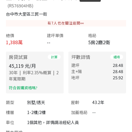
(RS76904HB)
台中市大里區三民一街
有
7
人也在關注這間👀
總價
建坪單價
格局
1,388
萬
--
5房2廳2衛
房貸試算
坪數詳情
計算
細項
45,119
元/月
建坪
28.48
主+陽
28.48
|
|
30
年
利率
2.35
%概算
2
地坪
25.92
年寬限期
​符合首購資格嗎?
類型
別墅/透天
屋齡
43.2年
樓層
1-2樓/2樓
加蓋格局
--
車位
1個其他，詳情請洽經紀人員