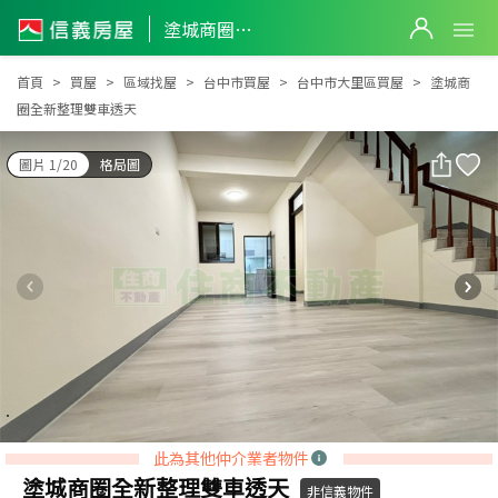
塗城商圈全新整理雙車透天
塗城商圈全新整理雙車透天
首頁
買屋
區域找屋
台中市買屋
台中市大里區買屋
塗城商
圈全新整理雙車透天
圖片 1/20
格局圖
此為其他仲介業者物件
塗城商圈全新整理雙車透天
非信義物件