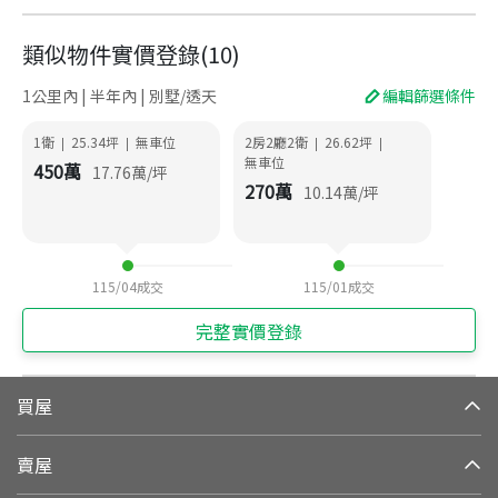
類似物件實價登錄
(
10
)
1公里內 | 半年內 | 別墅/透天
編輯篩選條件
1衛
25.34
坪
無車位
2房2廳2衛
26.62
坪
|
|
|
|
無車位
450
萬
17.76
萬/坪
270
萬
10.14
萬/坪
115/04
成交
115/01
成交
完整實價登錄
買屋
賣屋