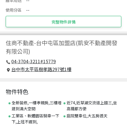
謄本用途
--
使用分區
--
完整物件詳情
住商不動產
-
台中屯區加盟店(凱安不動產開發
有限公司)
04-3704-3211#15779
台中市太平區樹孝路297號1樓
物件特色
全新裝修,一樓孝親房,三樓增
近74,近草湖交流道上國三,坐
建到滿大空間
高鐵都方便
工業區、軟體園區騎車一下
庭院雙車位,大五房透天
下,上班不遲到,