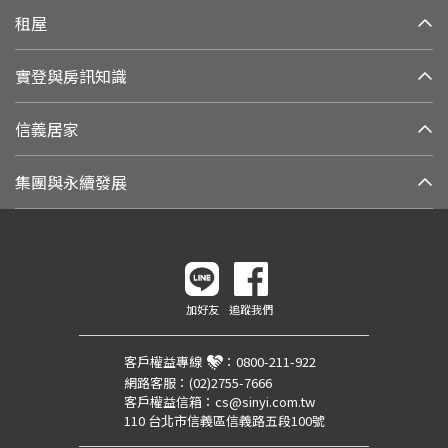
租屋
實登與房訊知識
信義居家
集團與永續發展
加好友
追蹤我們
客戶權益專線
：
0800-211-922
網路客服：
(02)2755-7666
客戶權益信箱：
cs@sinyi.com.tw
110 台北市信義區信義路五段100號