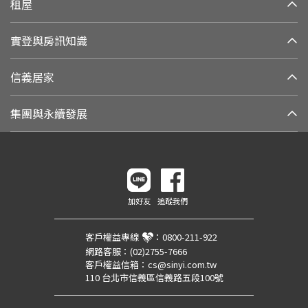
租屋
實登與房訊知識
信義居家
集團與永續發展
加好友
追蹤我們
客戶權益專線
：
0800-211-922
網路客服：
(02)2755-7666
客戶權益信箱：
cs@sinyi.com.tw
110 台北市信義區信義路五段100號