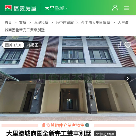
大里塗城商圈全新完工雙車別墅
大里塗城商圈全新完工雙車別墅
首頁
買屋
區域找屋
台中市買屋
台中市大里區買屋
大里塗
城商圈全新完工雙車別墅
圖片 1/10
格局圖
此為其他仲介業者物件
大里塗城商圈全新完工雙車別墅
非信義物件