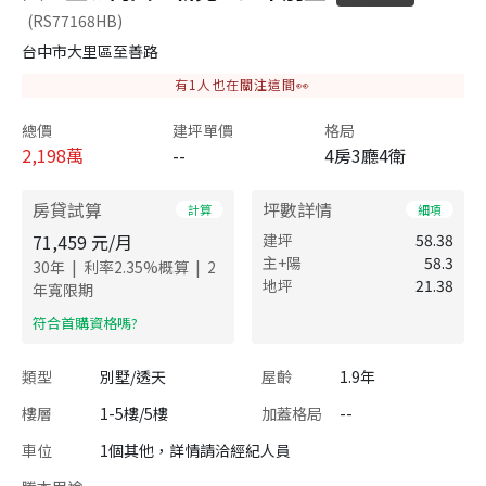
(RS77168HB)
台中市大里區至善路
有
1
人也在關注這間👀
總價
建坪單價
格局
2,198
萬
--
4房3廳4衛
房貸試算
坪數詳情
計算
細項
71,459
元/月
建坪
58.38
主+陽
58.3
|
|
30
年
利率
2.35
%概算
2
地坪
21.38
年寬限期
​符合首購資格嗎?
類型
別墅/透天
屋齡
1.9年
樓層
1-5樓/5樓
加蓋格局
--
車位
1個其他，詳情請洽經紀人員