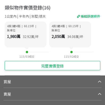
類似物件實價登錄
(
16
)
1公里內 | 半年內 | 別墅/透天
編輯篩選條件
4房3廳4衛
60.15
坪
4房3廳4衛
60.15
坪
|
|
|
|
無車位
無車位
1,980
萬
2,050
萬
32.92
萬/坪
34.08
萬/坪
115/03
成交
115/02
成交
完整實價登錄
買屋
賣屋