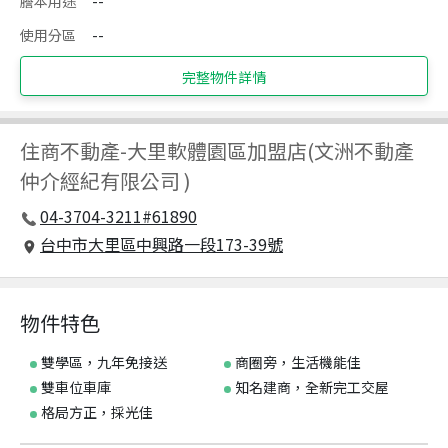
謄本用途
--
使用分區
--
完整物件詳情
住商不動產
-
大里軟體園區加盟店(文洲不動產
仲介經紀有限公司 )
04-3704-3211#61890
台中市大里區中興路一段173-39號
物件特色
雙學區，九年免接送
商圈旁，生活機能佳
雙車位車庫
知名建商，全新完工交屋
格局方正，採光佳