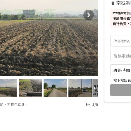
南投縣
本物件非信
限於廣告真
自行負責，
聯絡時間：皆
按下按鈕表
1
/
8
紹，非物件本身。