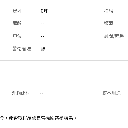
建坪
0坪
格局
屋齡
--
類型
車位
--
邊間/暗房
警衛管理
無
外牆建材
--
謄本用途
令，能否取得須俟建管機關審核結果。