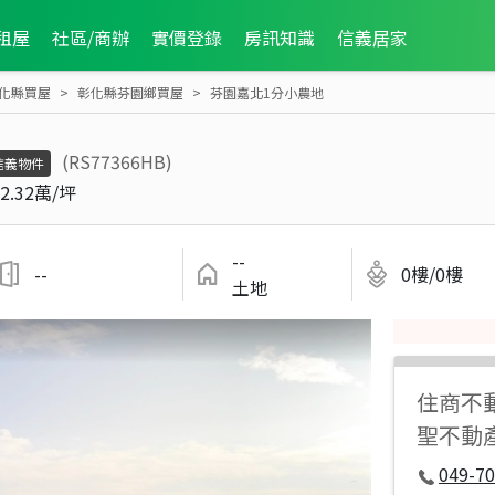
租屋
社區/商辦
實價登錄
房訊知識
信義居家
化縣買屋
彰化縣芬園鄉買屋
芬園嘉北1分小農地
(RS77366HB)
信義物件
2.32萬/坪
--
--
0樓/0樓
土地
住商不
聖不動產
049-7