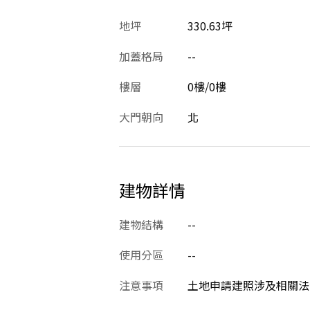
地坪
330.63坪
加蓋格局
--
樓層
0樓/0樓
大門朝向
北
建物詳情
建物結構
--
使用分區
--
注意事項
土地申請建照涉及相關法