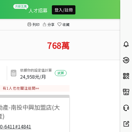
芬園嘉北1分小農地
人才招募
登入/註冊
列印
分享
收藏
768
萬
依據你的設定值計算
試算
24,958
元/月
有
1
人也在關注這間👀
動產
-
南投中興加盟店(大
)
00-6411#14841