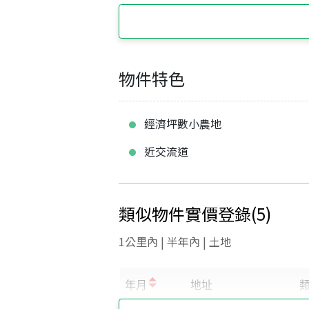
物件特色
經濟坪數小農地
近交流道
類似物件實價登錄
(
5
)
1公里內 | 半年內 | 土地