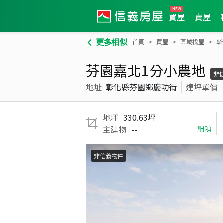
買屋
賣屋
更多相似
首頁
買屋
區域找屋
彰
芬園嘉北1分小農地
非
地址
彰化縣芬園鄉慶功街
建坪單價
地坪
330.63坪
主建物
--
細項
非信義物件