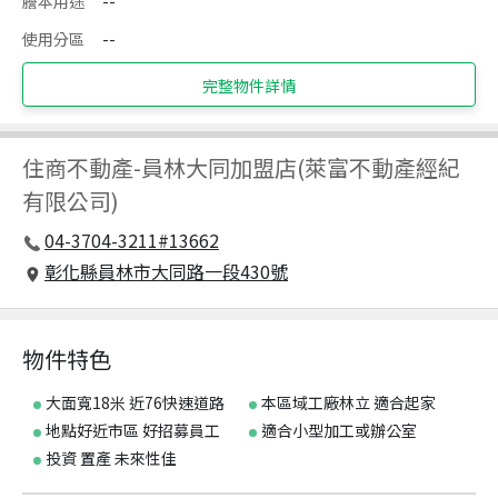
謄本用途
--
使用分區
--
完整物件詳情
住商不動產
-
員林大同加盟店(萊富不動產經紀
有限公司)
04-3704-3211#13662
彰化縣員林市大同路一段430號
物件特色
大面寬18米 近76快速道路
本區域工廠林立 適合起家
地點好近市區 好招募員工
適合小型加工或辦公室
投資 置產 未來性佳