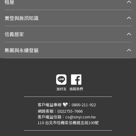
租屋
實登與房訊知識
信義居家
集團與永續發展
加好友
追蹤我們
客戶權益專線
：
0800-211-922
網路客服：
(02)2755-7666
客戶權益信箱：
cs@sinyi.com.tw
110 台北市信義區信義路五段100號