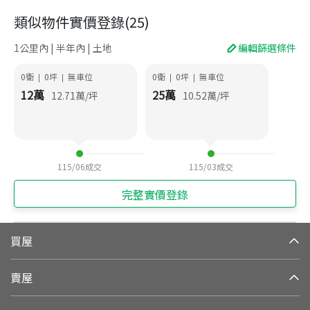
類似物件實價登錄
(
25
)
1公里內 | 半年內 | 土地
編輯篩選條件
0衛
0
坪
無車位
0衛
0
坪
無車位
|
|
|
|
12
萬
25
萬
12.71
萬/坪
10.52
萬/坪
115/06
成交
115/03
成交
完整實價登錄
買屋
賣屋