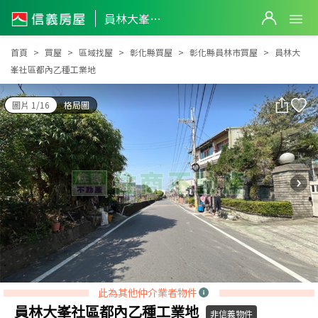
員林大峯社區都內乙種工業地
員林大峯社區都內乙種工業地
首頁
買屋
區域找屋
彰化縣買屋
彰化縣員林市買屋
員林大
峯社區都內乙種工業地
圖片 1/16
格局圖
此為其他仲介業者物件
員林大峯社區都內乙種工業地
非信義物件