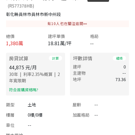
(RS77378HB)
彰化縣員林市員林市新中州段
有
10
人也在關注這間👀
總價
建坪單價
格局
1,380
萬
18.81萬/坪
--
房貸試算
坪數詳情
計算
細項
44,875
元/月
建坪
0
主建物
--
|
|
30
年
利率
2.35
%概算
2
地坪
73.36
年寬限期
​符合首購資格嗎?
類型
土地
屋齡
--
樓層
0樓/0樓
加蓋格局
--
車位
--