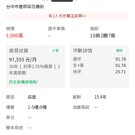
台中市豐原區信義街
有
2
人也在關注這間👀
總價
建坪單價
格局
3,000
萬
--
10房2廳7衛
房貸試算
坪數詳情
計算
細項
97,555
元/月
建坪
91.78
主+陽
91.78
|
|
30
年
利率
2.35
%概算
2
地坪
25.71
年寬限期
​符合首購資格嗎?
類型
店面
屋齡
15.4年
樓層
1-5樓/0樓
加蓋格局
--
車位
--
謄本用途
--