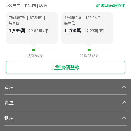
1公里內 | 半年內 | 店面
編輯篩選條件
7房3廳7衛
87.54
坪
8房6廳9衛
139.04
坪
|
|
|
|
無車位
無車位
1,999
萬
1,700
萬
22.83
萬/坪
12.23
萬/坪
115/02
成交
115/05
成交
完整實價登錄
買屋
賣屋
租屋