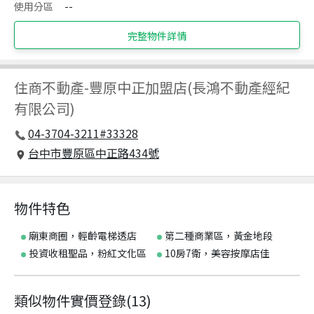
使用分區
--
完整物件詳情
住商不動產
-
豐原中正加盟店(長鴻不動產經紀
有限公司)
04-3704-3211#33328
台中市豐原區中正路434號
物件特色
廟東商圈，輕齡電梯透店
第二種商業區，黃金地段
投資收租聖品，粉紅文化區
10房7衛，美容按摩店佳
類似物件實價登錄
(
13
)