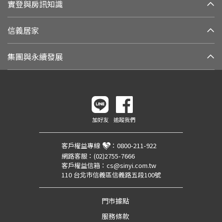
實登與房訊知識
信義居家
集團與永續發展
加好友
追蹤我們
客戶權益專線
：
0800-211-922
網路客服：
(02)2755-7666
客戶權益信箱：
cs@sinyi.com.tw
110 台北市信義區信義路五段100號
門市據點
服務條款