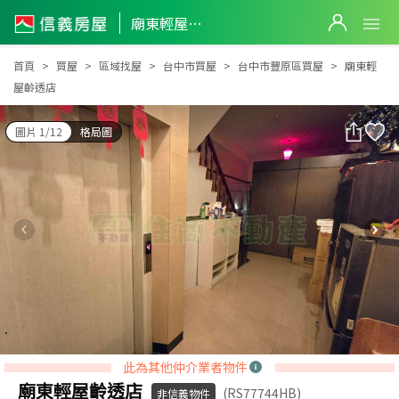
廟東輕屋齡透店
廟東輕屋齡透店
首頁
買屋
區域找屋
台中市買屋
台中市豐原區買屋
廟東輕
屋齡透店
圖片 1/12
格局圖
此為其他仲介業者物件
廟東輕屋齡透店
(RS77744HB)
非信義物件