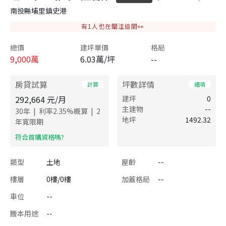
南投縣埔里鎮史港
有
1
人也在關注這間👀
總價
建坪單價
格局
9,000
萬
6.03萬/坪
--
房貸試算
坪數詳情
計算
細項
292,664
元/月
建坪
0
主建物
--
|
|
30
年
利率
2.35
%概算
2
地坪
1492.32
年寬限期
​符合首購資格嗎?
類型
土地
屋齡
--
樓層
0樓/0樓
加蓋格局
--
車位
--
謄本用途
--