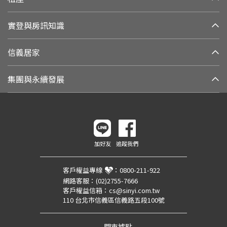
實登與房訊知識
信義居家
集團與永續發展
加好友
追蹤我們
客戶權益專線
：
0800-211-922
網路客服：
(02)2755-7666
客戶權益信箱：
cs@sinyi.com.tw
110 台北市信義區信義路五段100號
門市據點