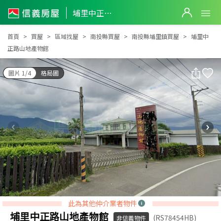
埔里中正路山地產物館
埔里中正路山地產物館
首頁
買屋
區域找屋
南投縣買屋
南投縣埔里鎮買屋
埔里中
正路山地產物館
圖片 1/4
格局圖
此為其他仲介業者物件
埔里中正路山地產物館
(RS78454HB)
非信義物件