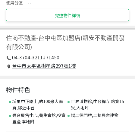
使用分區
--
完整物件詳情
住商不動產
-
台中屯區加盟店(凱安不動產開發
有限公司)
04-3704-3211#71450
台中市太平區樹孝路297號1樓
物件特色
埔里中正路上,約100米大面
世界博物館,中台禪寺 路寬15
寬,鄰近中台
米,大地坪
適合展售中心,養生會館,投資
贈二個門牌,二棟農舍建物
置產 本地附