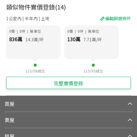
類似物件實價登錄
(
14
)
1公里內 | 半年內 | 土地
編輯篩選條件
0衛
0
坪
無車位
0衛
0
坪
無車位
|
|
|
|
836
萬
130
萬
14.3
萬/坪
7.71
萬/坪
115/06
成交
115/05
成交
完整實價登錄
買屋
賣屋
租屋