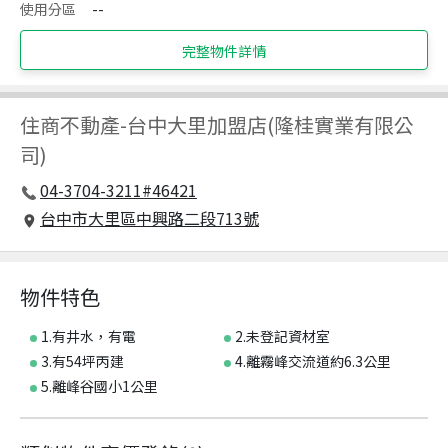
使用分區
--
完整物件詳情
住商不動產
-
台中大里加盟店(隆桂實業有限公
司)
04-3704-3211#46421
台中市大里區中興路二段713號
物件特色
1.有井水，有電
2.未登記資材室
3.有54坪丙建
4.離霧峰交流道約6.3公里
5.離峰谷國小1公里