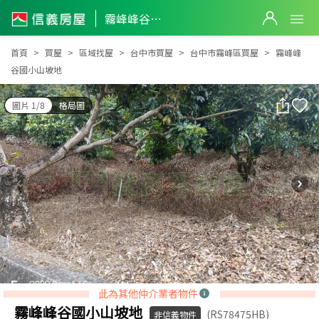
霧峰峰谷國小山坡地
霧峰峰谷國小山坡地
首頁
買屋
區域找屋
台中市買屋
台中市霧峰區買屋
霧峰峰
谷國小山坡地
圖片 1/8
格局圖
此為其他仲介業者物件
霧峰峰谷國小山坡地
(RS78475HB)
非信義物件