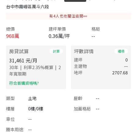
台中市霧峰區萬斗六段
有
4
人也在關注這間👀
總價
建坪單價
格局
968
萬
0.36萬/坪
--
房貸試算
坪數詳情
計算
細項
31,461
元/月
建坪
0
主建物
--
|
|
30
年
利率
2.35
%概算
2
地坪
2707.68
年寬限期
​符合首購資格嗎?
類型
土地
屋齡
--
樓層
0樓/0樓
加蓋格局
--
車位
--
謄本用途
--