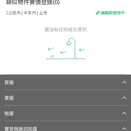
類似物件實價登錄
(
0
)
1公里內 | 半年內 | 土地
編輯篩選條件
還沒有任何成交資訊
買屋
賣屋
租屋
實登與房訊知識