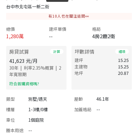
台中市北屯區一新二街
有
10
人也在關注這間👀
總價
建坪單價
格局
1,280
萬
--
4房2廳2衛
房貸試算
坪數詳情
計算
細項
41,623
元/月
建坪
15.25
主建物
15.25
|
|
30
年
利率
2.35
%概算
2
地坪
20.87
年寬限期
​符合首購資格嗎?
類型
別墅/透天
屋齡
46.1年
樓層
1-3樓/0樓
加蓋格局
--
車位
1個庭院
謄本用途
--