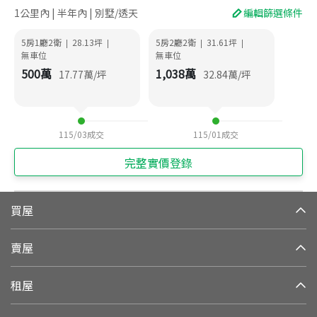
1公里內 | 半年內 | 別墅/透天
編輯篩選條件
5房1廳2衛
28.13
坪
5房2廳2衛
31.61
坪
|
|
|
|
無車位
無車位
500
萬
1,038
萬
17.77
萬/坪
32.84
萬/坪
115/03
成交
115/01
成交
完整實價登錄
買屋
賣屋
租屋