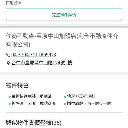
使用分區
--
完整物件詳情
住商不動產
-
豐原中山加盟店(利全不動產仲介
有限公司)
04-3704-3211#69923
台中市豐原區中山路124號1樓
物件特色
鄰近捷運總站，重劃區
地形方正好規劃
近學區，公園，成功商圈
鬧中取靜，賣一間少一間
類似物件實價登錄
(
25
)