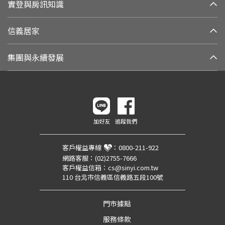
實登與房訊知識
信義居家
集團與永續發展
加好友
追蹤我們
客戶權益專線
：
0800-211-922
網路客服：
(02)2755-7666
客戶權益信箱：
cs@sinyi.com.tw
110 台北市信義區信義路五段100號
門市據點
服務條款