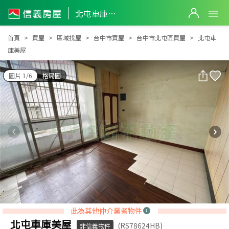
北屯車庫美屋
北屯車庫美屋
首頁
買屋
區域找屋
台中市買屋
台中市北屯區買屋
北屯車
庫美屋
圖片 1/6
格局圖
此為其他仲介業者物件
北屯車庫美屋
(RS78624HB)
非信義物件