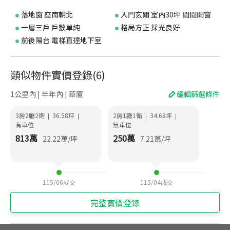
落地窗 座南朝北
入門玄關 室內30坪 間間開窗
一層三戶 戶數單純
格局方正 採光良好
前後陽台 電梯直達地下室
類似物件實價登錄
(
6
)
1公里內 | 半年內 | 華廈
編輯篩選條件
3房2廳2衛
36.58
坪
2房1廳1衛
34.68
坪
|
|
|
|
有車位
無車位
813
萬
250
萬
22.22
萬/坪
7.21
萬/坪
115/06
成交
115/04
成交
完整實價登錄