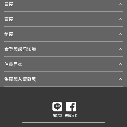
買屋
賣屋
租屋
實登與房訊知識
信義居家
集團與永續發展
加好友
追蹤我們