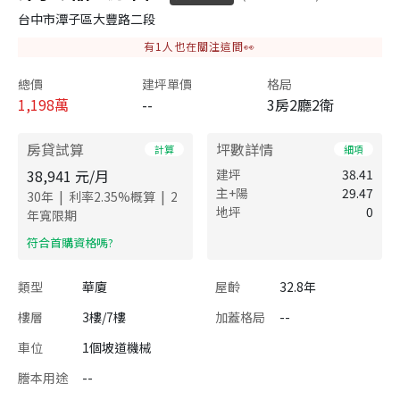
台中市潭子區大豐路二段
有
1
人也在關注這間👀
總價
建坪單價
格局
1,198
萬
--
3房2廳2衛
房貸試算
坪數詳情
計算
細項
38,941
元/月
建坪
38.41
主+陽
29.47
|
|
30
年
利率
2.35
%概算
2
地坪
0
年寬限期
​符合首購資格嗎?
類型
華廈
屋齡
32.8年
樓層
3樓/7樓
加蓋格局
--
車位
1個坡道機械
謄本用途
--