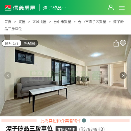
潭子矽品三房車位
潭子矽品三房車位
首頁
買屋
區域找屋
台中市買屋
台中市潭子區買屋
潭子矽
品三房車位
圖片 1/8
格局圖
此為其他仲介業者物件
潭子矽品三房車位
(RS78848HB)
非信義物件