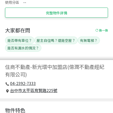
使用分區
--
完整物件詳情
大家都在問
換一換
是否帶有車位？
屋主自住嗎？還是空屋？
有無電梯？
是否有漏水的情況？
住商不動產
-
新光環中加盟店(億潤不動產經紀
有限公司)
04-2392-7333
台中市太平區育賢路225號
物件特色