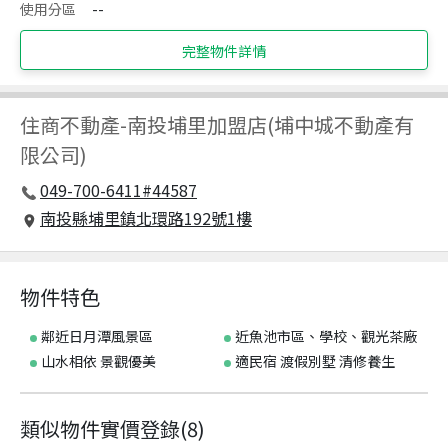
使用分區
--
完整物件詳情
住商不動產
-
南投埔里加盟店(埔中城不動產有
限公司)
049-700-6411#44587
南投縣埔里鎮北環路192號1樓
物件特色
鄰近日月潭風景區
近魚池市區、學校、觀光茶廠
山水相依 景觀優美
適民宿 渡假別墅 清修養生
類似物件實價登錄
(
8
)