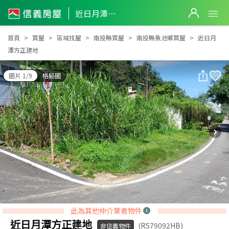
近日月潭方正建地
近日月潭方正建地
首頁
買屋
區域找屋
南投縣買屋
南投縣魚池鄉買屋
近日月
潭方正建地
圖片 1/9
格局圖
此為其他仲介業者物件
近日月潭方正建地
(RS79092HB)
非信義物件