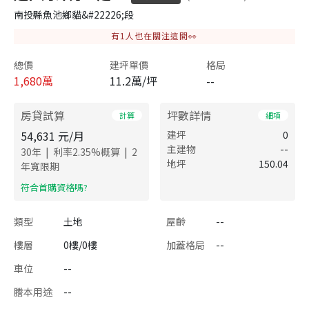
南投縣魚池鄉貓&#22226;段
有
1
人也在關注這間👀
總價
建坪單價
格局
1,680
萬
11.2萬/坪
--
房貸試算
坪數詳情
計算
細項
54,631
元/月
建坪
0
主建物
--
|
|
30
年
利率
2.35
%概算
2
地坪
150.04
年寬限期
​符合首購資格嗎?
類型
土地
屋齡
--
樓層
0樓/0樓
加蓋格局
--
車位
--
謄本用途
--