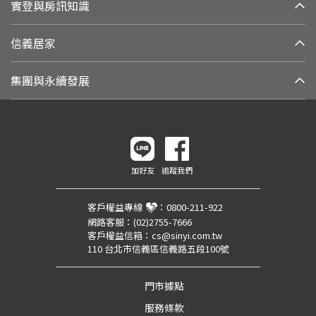
實登與房訊知識
信義居家
集團與永續發展
加好友
追蹤我們
客戶權益專線
：
0800-211-922
網路客服：
(02)2755-7666
客戶權益信箱：
cs@sinyi.com.tw
110 台北市信義區信義路五段100號
門市據點
服務條款