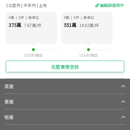
1公里內 | 半年內 | 土地
編輯篩選條件
0衛
0
坪
無車位
0衛
0
坪
無車位
|
|
|
|
375
萬
551
萬
7.67
萬/坪
14.02
萬/坪
115/07
成交
115/07
成交
完整實價登錄
買屋
賣屋
租屋