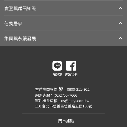
實登與房訊知識
信義居家
集團與永續發展
加好友
追蹤我們
客戶權益專線
：
0800-211-922
網路客服：
(02)2755-7666
客戶權益信箱：
cs@sinyi.com.tw
110 台北市信義區信義路五段100號
門市據點