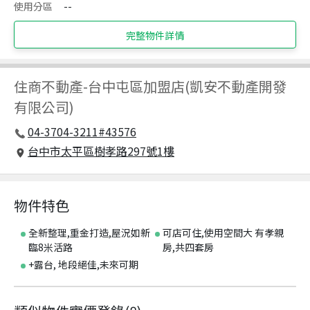
使用分區
--
完整物件詳情
住商不動產
-
台中屯區加盟店(凱安不動產開發
有限公司)
04-3704-3211#43576
台中市太平區樹孝路297號1樓
物件特色
全新整理,重金打造,屋況如新
可店可住,使用空間大 有孝親
臨8米活路
房,共四套房
+露台, 地段絕佳,未來可期