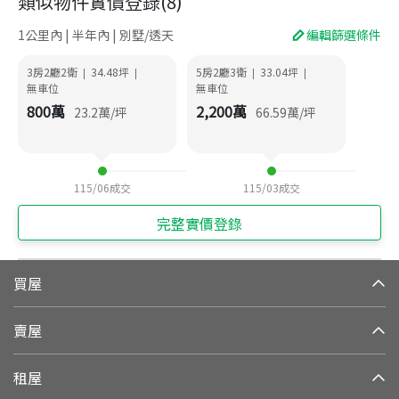
類似物件實價登錄
(
8
)
1公里內 | 半年內 | 別墅/透天
編輯篩選條件
3房2廳2衛
34.48
坪
5房2廳3衛
33.04
坪
|
|
|
|
無車位
無車位
800
萬
2,200
萬
23.2
萬/坪
66.59
萬/坪
115/06
成交
115/03
成交
完整實價登錄
買屋
賣屋
租屋