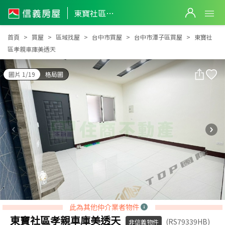
東寶社區孝親車庫美透天
東寶社區孝親車庫美透天
首頁
買屋
區域找屋
台中市買屋
台中市潭子區買屋
東寶社
區孝親車庫美透天
圖片 1/19
格局圖
此為其他仲介業者物件
東寶社區孝親車庫美透天
(RS79339HB)
非信義物件