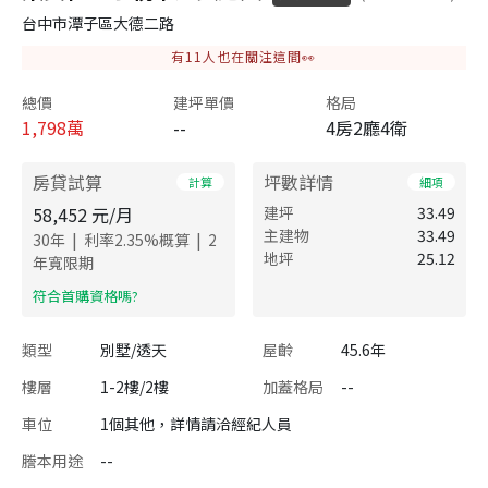
台中市潭子區大德二路
有
11
人也在關注這間👀
總價
建坪單價
格局
1,798
萬
--
4房2廳4衛
房貸試算
坪數詳情
計算
細項
58,452
元/月
建坪
33.49
主建物
33.49
|
|
30
年
利率
2.35
%概算
2
地坪
25.12
年寬限期
​符合首購資格嗎?
類型
別墅/透天
屋齡
45.6年
樓層
1-2樓/2樓
加蓋格局
--
車位
1個其他，詳情請洽經紀人員
謄本用途
--