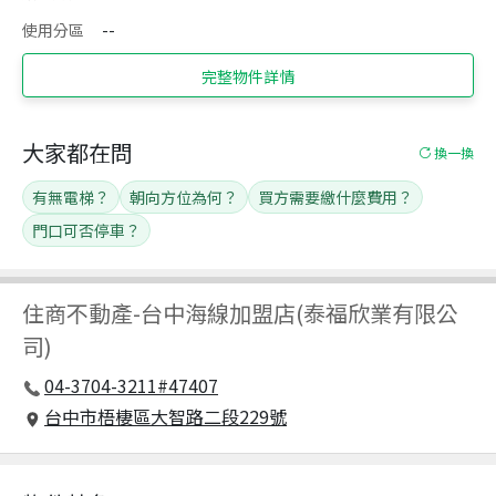
使用分區
--
完整物件詳情
大家都在問
換一換
有無電梯？
朝向方位為何？
買方需要繳什麼費用？
門口可否停車？
住商不動產
-
台中海線加盟店(泰福欣業有限公
司)
04-3704-3211#47407
台中市梧棲區大智路二段229號