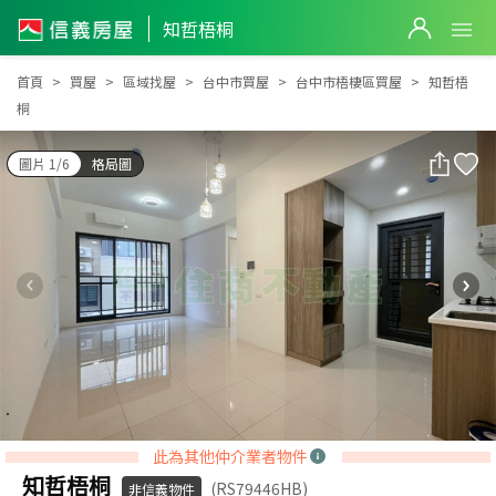
知哲梧桐
知哲梧桐
首頁
買屋
區域找屋
台中市買屋
台中市梧棲區買屋
知哲梧
桐
圖片 1/6
格局圖
此為其他仲介業者物件
知哲梧桐
(RS79446HB)
非信義物件