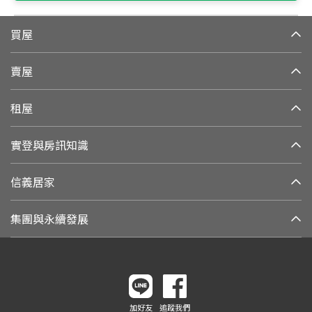
買屋
賣屋
租屋
實登與房訊知識
信義居家
集團與永續發展
加好友
追蹤我們