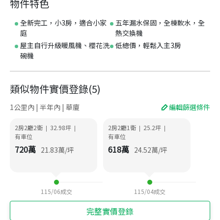
物件特色
全新完工，小3房，適合小家
五年漏水保固，全棟軟水，全
庭
熱交換機
屋主自行升級暖風機、櫻花洗
低總價，輕鬆入主3房
碗機
類似物件實價登錄
(
5
)
1公里內 | 半年內 | 華廈
編輯篩選條件
2房2廳2衛
32.98
坪
2房2廳1衛
25.2
坪
|
|
|
|
有車位
有車位
720
萬
618
萬
21.83
萬/坪
24.52
萬/坪
115/06
成交
115/04
成交
完整實價登錄