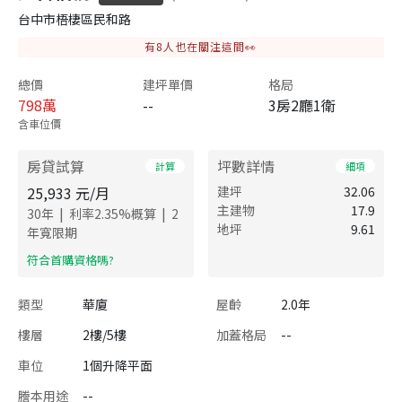
台中市梧棲區民和路
有
8
人也在關注這間👀
總價
建坪單價
格局
798
萬
--
3房2廳1衛
含車位價
房貸試算
坪數詳情
計算
細項
25,933
元/月
建坪
32.06
主建物
17.9
|
|
30
年
利率
2.35
%概算
2
地坪
9.61
年寬限期
​符合首購資格嗎?
類型
華廈
屋齡
2.0年
樓層
2樓/5樓
加蓋格局
--
車位
1個升降平面
謄本用途
--