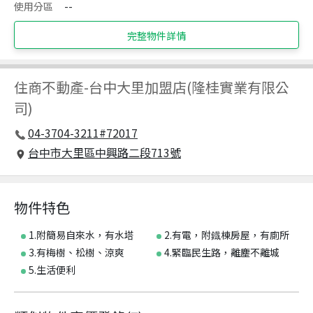
使用分區
--
完整物件詳情
住商不動產
-
台中大里加盟店(隆桂實業有限公
司)
04-3704-3211#72017
台中市大里區中興路二段713號
物件特色
1.附簡易自來水，有水塔
2.有電，附鐡棟房屋，有廁所
3.有梅樹、松樹、涼爽
4.緊臨民生路，離塵不離城
5.生活便利