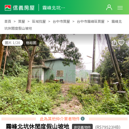
霧峰北坑休閒度假山坡地
霧峰北坑休閒度假山坡地
首頁
買屋
區域找屋
台中市買屋
台中市霧峰區買屋
霧峰北
坑休閒度假山坡地
圖片 1/20
格局圖
此為其他仲介業者物件
霧峰北坑休閒度假山坡地
(RS79523HB)
非信義物件