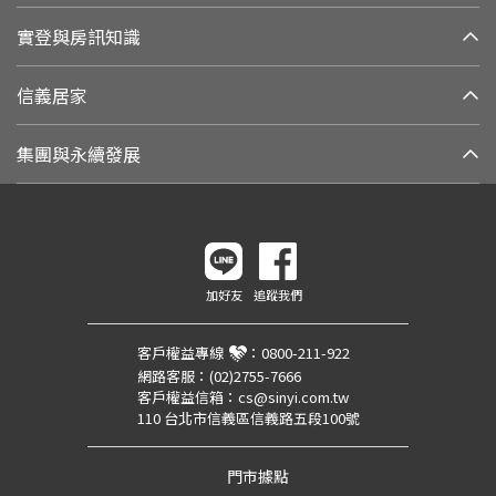
實登與房訊知識
信義居家
集團與永續發展
加好友
追蹤我們
客戶權益專線
：
0800-211-922
網路客服：
(02)2755-7666
客戶權益信箱：
cs@sinyi.com.tw
110 台北市信義區信義路五段100號
門市據點