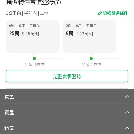
類似物件實價登錄
(
7
)
1公里內 | 半年內 | 土地
編輯篩選條件
0衛
0
坪
無車位
0衛
0
坪
無車位
|
|
|
|
25
萬
9
萬
9.46
萬/坪
9.42
萬/坪
115/06
成交
115/06
成交
完整實價登錄
買屋
賣屋
租屋