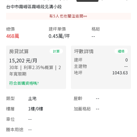
台中市霧峰區霧峰段北溝小段
有
5
人也在關注這間👀
總價
建坪單價
格局
468
萬
0.45萬/坪
--
房貸試算
坪數詳情
計算
細項
15,202
元/月
建坪
0
主建物
--
|
|
30
年
利率
2.35
%概算
2
地坪
1043.63
年寬限期
​符合首購資格嗎?
類型
土地
屋齡
--
樓層
1樓/0樓
加蓋格局
--
車位
--
謄本用途
--