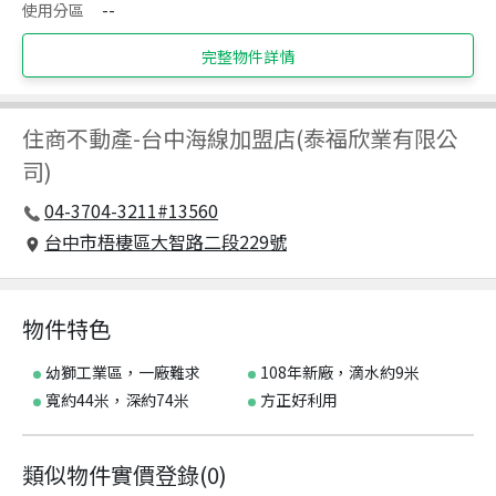
使用分區
--
完整物件詳情
住商不動產
-
台中海線加盟店(泰福欣業有限公
司)
04-3704-3211#13560
台中市梧棲區大智路二段229號
物件特色
幼獅工業區，一廠難求
108年新廠，滴水約9米
寬約44米，深約74米
方正好利用
類似物件實價登錄
(
0
)