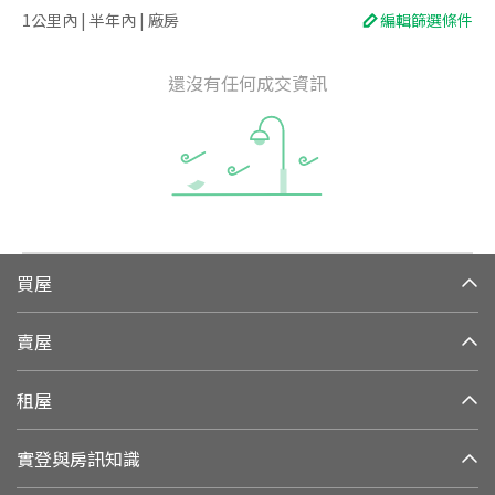
1公里內 | 半年內 | 廠房
編輯篩選條件
還沒有任何成交資訊
買屋
賣屋
租屋
實登與房訊知識