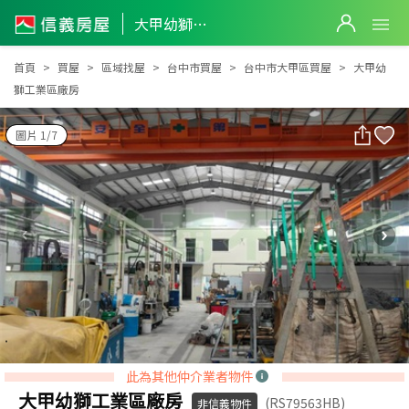
大甲幼獅工業區廠房
大甲幼獅工業區廠房
首頁
買屋
區域找屋
台中市買屋
台中市大甲區買屋
大甲幼
獅工業區廠房
圖片 1/7
此為其他仲介業者物件
大甲幼獅工業區廠房
(RS79563HB)
非信義物件