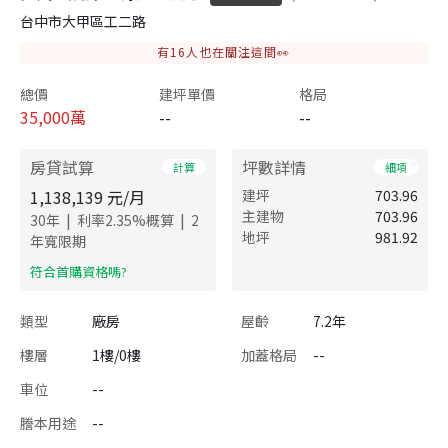
台中市大甲區工二路
有
16
人也在關注這間👀
總價
建坪單價
格局
35,000
萬
--
--
房貸試算
坪數詳情
計算
細項
1,138,139
元/月
建坪
703.96
主建物
703.96
|
|
30
年
利率
2.35
%概算
2
地坪
981.92
年寬限期
​符合首購資格嗎?
類型
廠房
屋齡
7.2年
樓層
1樓/0樓
加蓋格局
--
車位
--
謄本用途
--