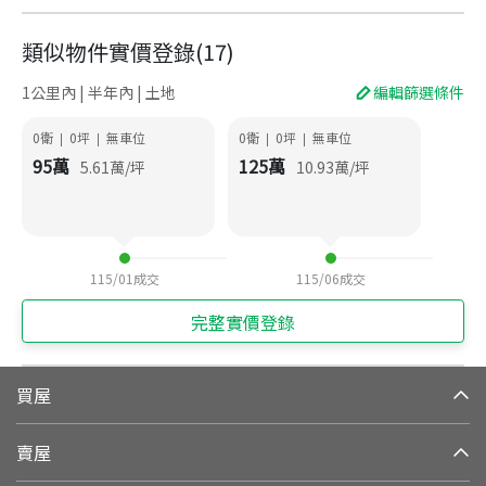
類似物件實價登錄
(
17
)
1公里內 | 半年內 | 土地
編輯篩選條件
0衛
0
坪
無車位
0衛
0
坪
無車位
|
|
|
|
95
萬
125
萬
5.61
萬/坪
10.93
萬/坪
115/01
成交
115/06
成交
完整實價登錄
買屋
賣屋