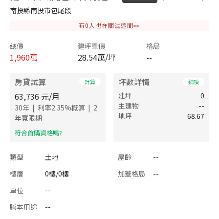
南投縣南投市包尾段
有
0
人也在關注這間👀
總價
建坪單價
格局
1,960
萬
28.54萬/坪
--
房貸試算
坪數詳情
計算
細項
63,736
元/月
建坪
0
主建物
--
|
|
30
年
利率
2.35
%概算
2
地坪
68.67
年寬限期
​符合首購資格嗎?
類型
土地
屋齡
--
樓層
0樓/0樓
加蓋格局
--
車位
--
謄本用途
--