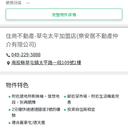
使用分區
--
完整物件詳情
住商不動產
-
草屯太平加盟店(樂安居不動產仲
介有限公司)
049-229-5888
南投縣草屯鎮太平路一段109號1樓
物件特色
附近建地所剩無幾，理想地
鄰近菜市場，附近生活機能完
段，別再猶豫
善
2分鐘快速通達國道3號的優
投資自住兩相宜
勢
適合蓋豪宅/透天厝