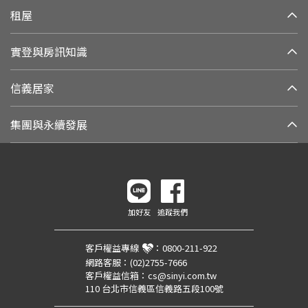
租屋
實登與房訊知識
信義居家
集團與永續發展
加好友
追蹤我們
客戶權益專線
：
0800-211-922
網路客服：
(02)2755-7666
客戶權益信箱：
cs@sinyi.com.tw
110 台北市信義區信義路五段100號