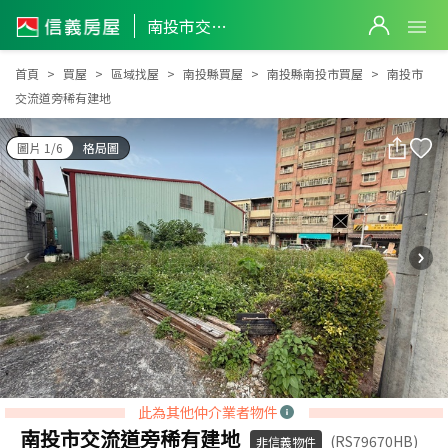
南投市交流道旁稀有建地
南投市交流道旁稀有建地
首頁
買屋
區域找屋
南投縣買屋
南投縣南投市買屋
南投市
交流道旁稀有建地
圖片 1/6
格局圖
此為其他仲介業者物件
南投市交流道旁稀有建地
(RS79670HB)
非信義物件