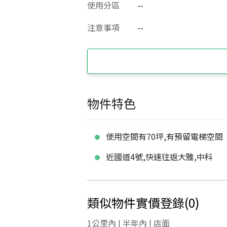
使用分區
--
注意事項
--
物件特色
使用空間有70坪,有預留電梯空間
近國道4號,快速往返大雅,中科
類似物件實價登錄
(
0
)
1公里內 | 半年內 | 店面