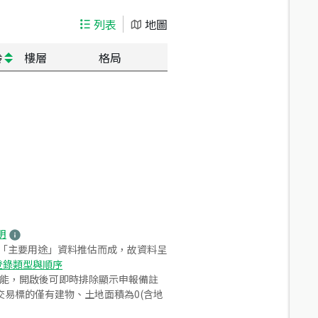
列表
地圖
齡
樓層
格局
明
之「主要用途」資料推估而成，故資料呈
登錄類型與順序
功能，開啟後可即時排除顯示申報備註
易標的僅有建物、土地面積為0(含地