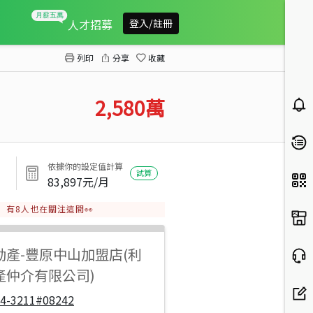
輕屋齡臨路15米路透店
人才招募
登入/註冊
列印
分享
收藏
2,580
萬
依據你的設定值計算
試算
83,897
元/月
有
8
人也在關注這間👀
動產
-
豐原中山加盟店(利
產仲介有限公司)
04-3211#08242