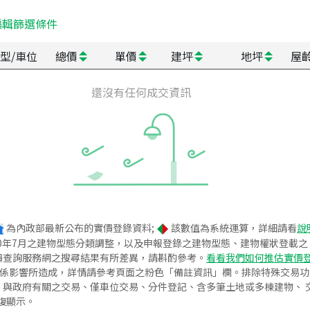
編輯篩選條件
型/車位
總價
單價
建坪
地坪
屋
還沒有任何成交資訊
為內政部最新公布的實價登錄資料;
該數值為系統運算，詳細請看
說
020年7月之建物型態分類調整，以及申報登錄之建物型態、建物權狀登載
價查詢服務網之搜尋結果有所差異，請斟酌參考。
看看我們如何推估實價
關係影響所造成，詳情請參考頁面之粉色「備註資訊」欄。排除特殊交易
與政府有關之交易、僅車位交易、分件登記、含多筆土地或多棟建物、 交
復顯示。