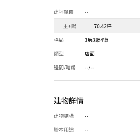
建坪單價
--
主+陽
70.42坪
格局
3房3廳4衛
類型
店面
邊間/暗房
--/--
建物詳情
建物結構
--
謄本用途
--