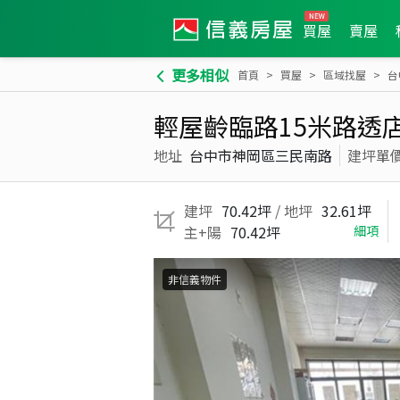
買屋
賣屋
更多相似
首頁
買屋
區域找屋
台
輕屋齡臨路15米路透
地址
台中市神岡區三民南路
建坪單
建坪
70.42坪
/ 地坪
32.61坪
主+陽
70.42坪
細項
非信義物件