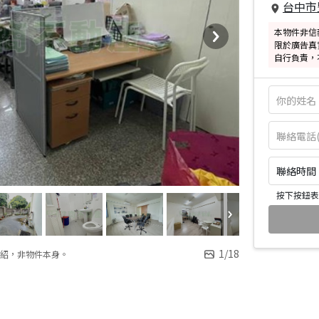
台中市
本物件非信
限於廣告真
自行負責，
聯絡時間：皆
按下按鈕表
1
/
18
紹，非物件本身。