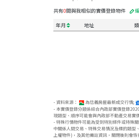
共有
0
間與我相似的實價登錄物件
年月
地址
類
- 資料來源：
為信義房屋最新成交行情;
- 本實價登錄分類係綜合內政部實價登錄2
現類型、順序可能會與內政部不動產交易實
- 特殊行情物件可能為受到特別條件或特殊
中關係人間交易、特殊交易情況及標的類型、
上權物件)，及其他備註資訊，關閉後則會恢