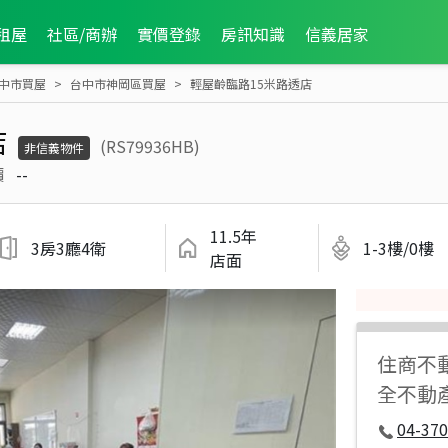
租屋
社區/商辦
實價登錄
房訊知識
信義居家
中市買屋
台中市神岡區買屋
輕屋齡臨路15米路透店
店
(RS79936HB)
非信義物件
價
--
11.5年
3房3廳4衛
1-3樓/0樓
店面
住商不
全不動
04-37