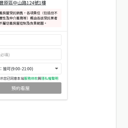
豐原區中山路124號1樓
義房屋受託銷售，各項責任（包括但不
實性及仲介義務等）概由各該受託業者
不屬信義房屋控制及負責範圍。
可(9:00-21:00)
示您已同意本站
服務條款
與
隱私權聲明
預約看屋