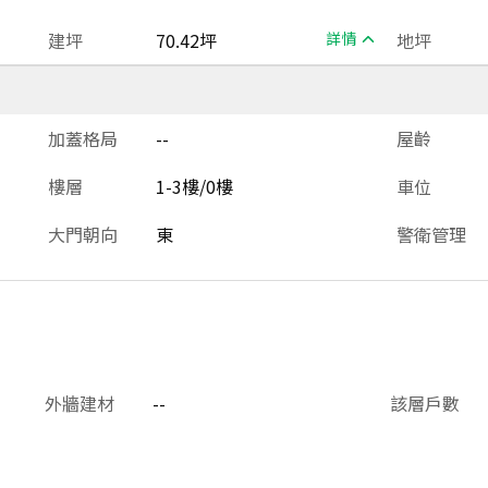
建坪
70.42坪
詳情
地坪
加蓋格局
--
屋齡
樓層
1-3樓/0樓
車位
大門朝向
東
警衛管理
外牆建材
--
該層戶數