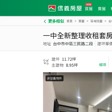
買屋
賣屋
更多相似
首頁
買屋
區域找屋
台
一中全新整理收租套房
地址
台中市中區三民路二段
建坪單
建坪
11.72坪
主建物
8.95坪
細項
非信義物件