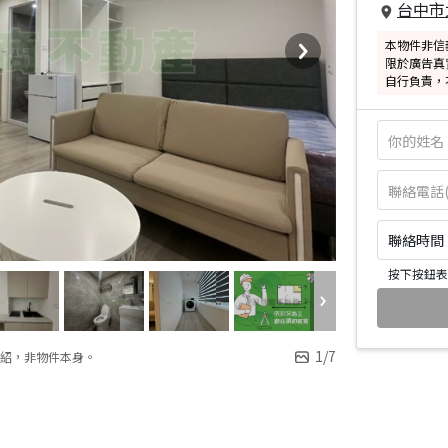
台中市
本物件非信
限於廣告真
自行負責，
聯絡時間：皆
按下按鈕表
1
/
7
紹，非物件本身。