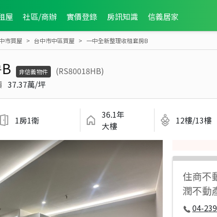
租屋
社區/商辦
實價登錄
房訊知識
信義居家
中市買屋
台中市中區買屋
一中全新整理收租套房B
B
(RS80018HB)
非信義物件
價
37.37萬/坪
36.1年
1房1衛
12樓/13樓
大樓
住商不
潤不動
04-239