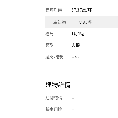
建坪單價
37.37萬/坪
主建物
8.95坪
格局
1房1衛
類型
大樓
邊間/暗房
--/--
建物詳情
建物結構
--
謄本用途
--