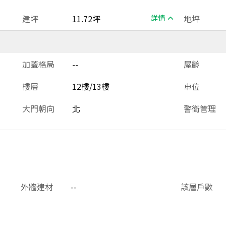
建坪
11.72坪
詳情
地坪
加蓋格局
--
屋齡
樓層
12樓/13樓
車位
大門朝向
北
警衛管理
外牆建材
--
該層戶數