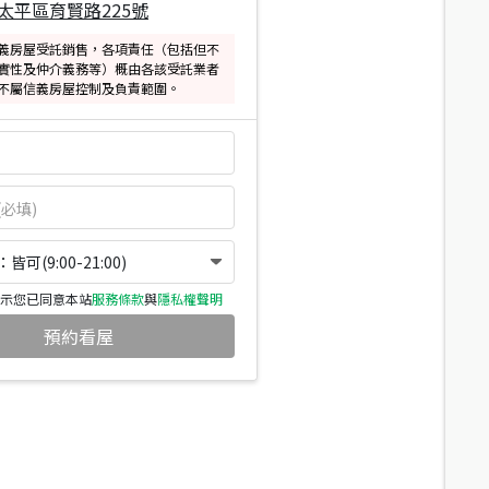
太平區育賢路225號
義房屋受託銷售，各項責任（包括但不
實性及仲介義務等）概由各該受託業者
不屬信義房屋控制及負責範圍。
可(9:00-21:00)
示您已同意本站
服務條款
與
隱私權聲明
預約看屋