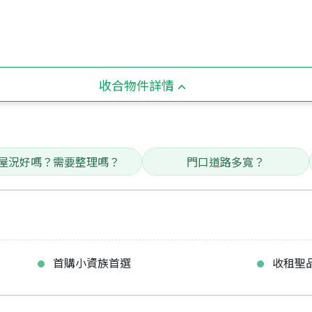
收合物件詳情
屋況好嗎？需要整理嗎？
門口道路多寬？
首購小資族首選
收租聖