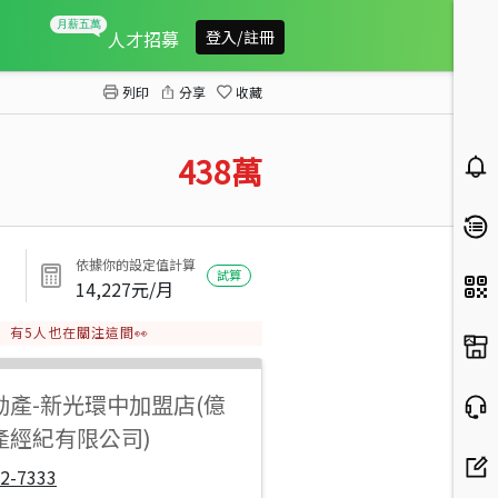
一中全新整理收租套房B
人才招募
登入/註冊
列印
分享
收藏
438
萬
依據你的設定值計算
試算
14,227
元/月
有
5
人也在關注這間👀
動產
-
新光環中加盟店(億
產經紀有限公司)
2-7333