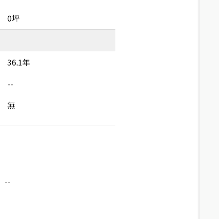
0坪
36.1年
--
無
--