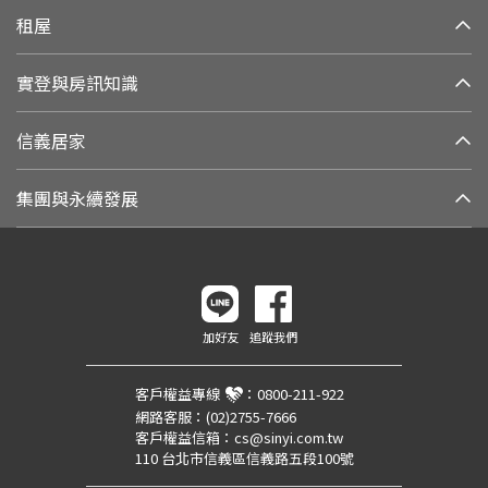
租屋
實登與房訊知識
信義居家
集團與永續發展
加好友
追蹤我們
客戶權益專線
：
0800-211-922
網路客服：
(02)2755-7666
客戶權益信箱：
cs@sinyi.com.tw
110 台北市信義區信義路五段100號