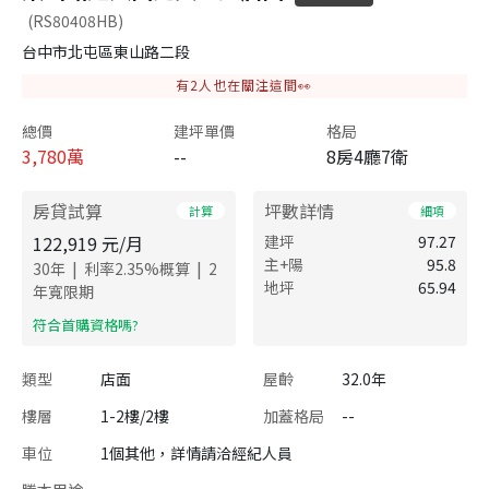
(RS80408HB)
台中市北屯區東山路二段
有
2
人也在關注這間👀
總價
建坪單價
格局
3,780
萬
--
8房4廳7衛
房貸試算
坪數詳情
計算
細項
122,919
元/月
建坪
97.27
主+陽
95.8
|
|
30
年
利率
2.35
%概算
2
地坪
65.94
年寬限期
​符合首購資格嗎?
類型
店面
屋齡
32.0年
樓層
1-2樓/2樓
加蓋格局
--
車位
1個其他，詳情請洽經紀人員