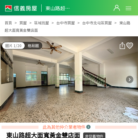
東山路超大面寬黃金雙店面
東山路超大面寬黃金雙店面
首頁
買屋
區域找屋
台中市買屋
台中市北屯區買屋
東山路
超大面寬黃金雙店面
圖片 1/20
格局圖
此為其他仲介業者物件
東山路超大面寬黃金雙店面
非信義物件