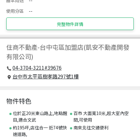
謄本用途
--
使用分區
--
完整物件詳情
住商不動產
-
台中屯區加盟店(凱安不動產開發
有限公司)
04-3704-3211#39676
台中市太平區樹孝路297號1樓
物件特色
位於正20米東山路上,地點醒
百市 大面寬10米,超大室內空
目,適合文武
間,可使用
約195坪,店住合一 近74號快
南來北往交通便利
速道路,