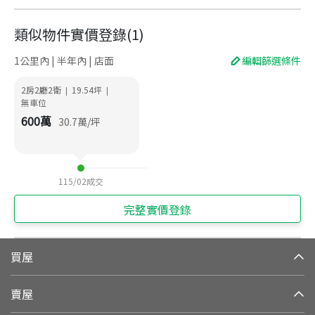
類似物件實價登錄
(
1
)
1公里內 | 半年內 | 店面
編輯篩選條件
2房2廳2衛
19.54
坪
|
|
無車位
600
萬
30.7
萬/坪
115/02
成交
完整實價登錄
買屋
賣屋