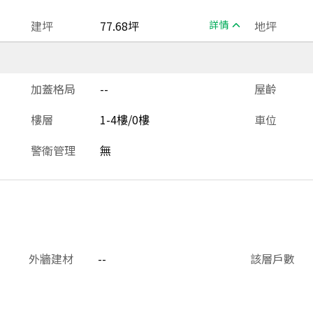
建坪
77.68坪
詳情
地坪
加蓋格局
--
屋齡
樓層
1-4樓/0樓
車位
警衛管理
無
外牆建材
--
該層戶數