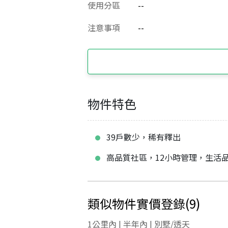
使用分區
--
注意事項
--
物件特色
39戶數少，稀有釋出
高品質社區，12小時管理，生活
類似物件實價登錄
(
9
)
1公里內 | 半年內 | 別墅/透天