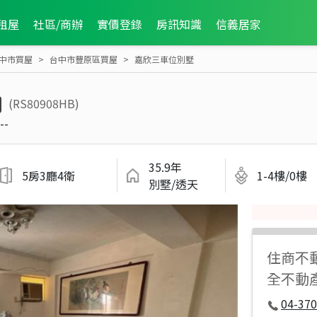
租屋
社區/商辦
實價登錄
房訊知識
信義居家
中市買屋
台中市豐原區買屋
嘉欣三車位別墅
(RS80908HB)
--
35.9年
5房3廳4衛
1-4樓/0樓
別墅/透天
住商不
全不動
04-37