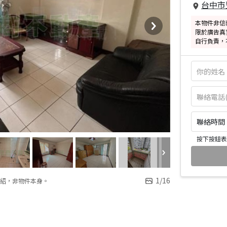
台中市
本物件非信
限於廣告真
自行負責，
聯絡時間：皆
按下按鈕表
1
/
16
紹，非物件本身。