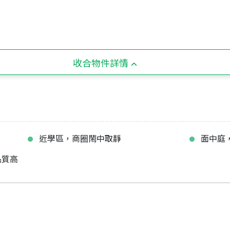
收合物件詳情
近學區，商圈鬧中取靜
面中庭
品質高