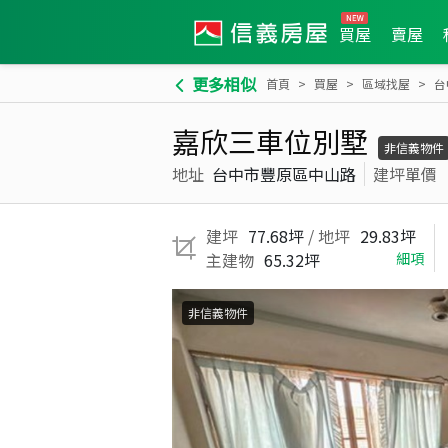
買屋
賣屋
更多相似
首頁
買屋
區域找屋
台
嘉欣三車位別墅
非信義物件
地址
台中市豐原區中山路
建坪單價
建坪
77.68坪
/ 地坪
29.83坪
主建物
65.32坪
細項
非信義物件