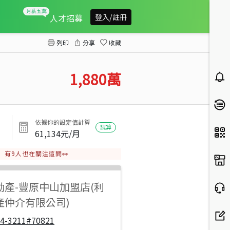
嘉欣三車位別墅
人才招募
登入/註冊
列印
分享
收藏
1,880
萬
依據你的設定值計算
試算
61,134
元/月
有
9
人也在關注這間👀
動產
-
豐原中山加盟店(利
產仲介有限公司)
04-3211#70821