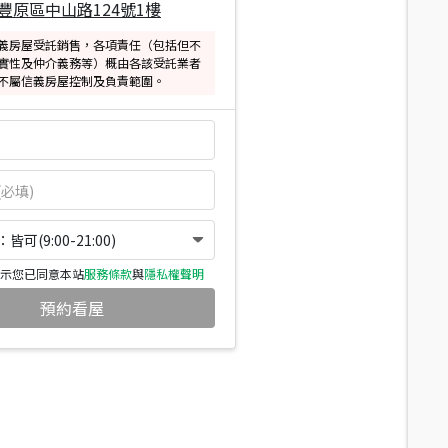
豐原區中山路124號1樓
義房屋受託銷售，各項責任（包括但不
實性及仲介義務等）概由各該受託業者
不屬信義房屋控制及負責範圍。
可(9:00-21:00)
示您已同意本站
服務條款
與
隱私權聲明
預約看屋