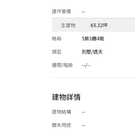
建坪單價
--
主建物
65.32坪
格局
5房3廳4衛
類型
別墅/透天
邊間/暗房
--/--
建物詳情
建物結構
--
謄本用途
--