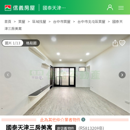
國泰天津三房美寓
國泰天津三房美寓
首頁
買屋
區域找屋
台中市買屋
台中市北屯區買屋
國泰天
津三房美寓
圖片 1/13
格局圖
此為其他仲介業者物件
國泰天津三房美寓
(RS81320HB)
非信義物件