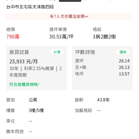
台中市北屯區天津路四段
有
7
人也在關注這間👀
總價
建坪單價
格局
798
萬
30.53萬/坪
3房2廳2衛
房貸試算
坪數詳情
計算
細項
25,933
元/月
建坪
26.14
主+陽
26.13
|
|
30
年
利率
2.35
%概算
2
地坪
13.57
年寬限期
​符合首購資格嗎?
類型
公寓
屋齡
43.8年
樓層
3樓/5樓
加蓋格局
--
車位
--
謄本用途
--