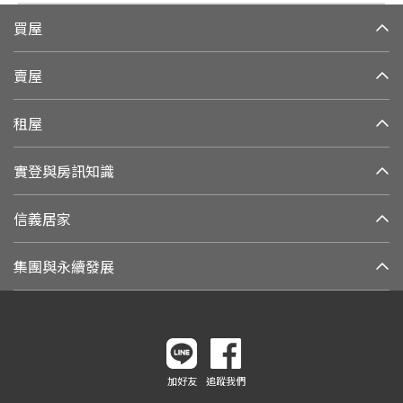
買屋
賣屋
租屋
實登與房訊知識
信義居家
集團與永續發展
加好友
追蹤我們