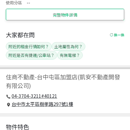
使用分區
--
完整物件詳情
大家都在問
換一換
附近的租金行情如何？
土地屬性為何？
附近是否有捷運/公車站？
有無電梯？
住商不動產
-
台中屯區加盟店(凱安不動產開發
有限公司)
04-3704-3211#40121
台中市太平區樹孝路297號1樓
物件特色