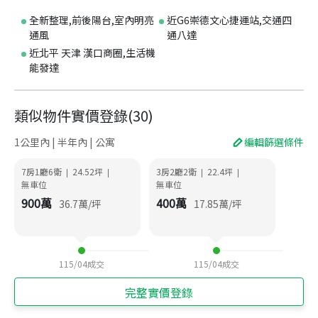
全新整理,前後陽台,室內明亮
近G6崇德文心捷運站,交通四
通風
通八達
近北平 天津 漢口商圈,生活機
能發達
類似物件實價登錄
(
30
)
1公里內 | 半年內 | 公寓
編輯篩選條件
7房1廳6衛
24.52
坪
3房2廳2衛
22.4
坪
|
|
|
|
無車位
無車位
900
萬
400
萬
36.7
萬/坪
17.85
萬/坪
115/04
成交
115/04
成交
完整實價登錄