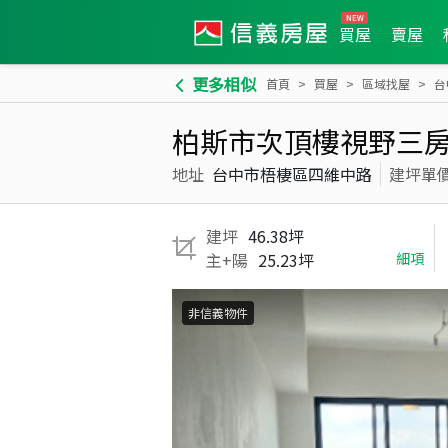
買屋
賣屋
更多相似
首頁
買屋
區域找屋
台
柏斯市次頂樓視野三
地址
台中市梧棲區四維中路
建坪單
建坪
46.38坪
主+陽
25.23坪
細項
非信義物件