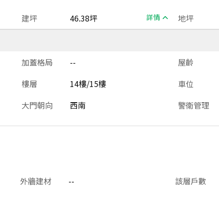
建坪
46.38坪
詳情
地坪
加蓋格局
--
屋齡
樓層
14樓/15樓
車位
大門朝向
西南
警衛管理
外牆建材
--
該層戶數