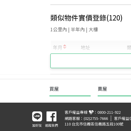
類似物件實價登錄
(
120
)
1公里內 | 半年內 | 大樓
買屋
賣屋
客戶權益專線
：
0800-211-922
網路客服：
(02)2755-7666
客戶權益
110 台北市信義區信義路五段100號
加好友
追蹤我們