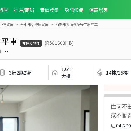
租屋
社區/商辦
實價登錄
房訊知識
信義居家
中市買屋
台中市梧棲區買屋
柏斯市次頂樓視野三房平車
房平車
(RS81603HB)
非信義物件
價
--
1.6年
3房2廳2衛
14樓/15樓
大樓
住商不
家不動
04-270