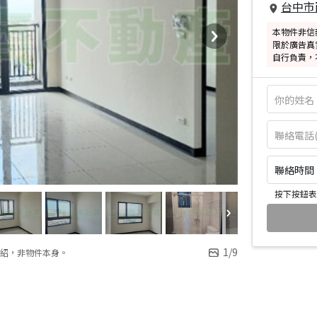
台中市
本物件非信
限於廣告真
自行負責，
聯絡時間：皆
按下按鈕表
1
/
9
紹，非物件本身。