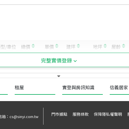
完整實價登錄
租屋
實登與房訊知識
信義居家
門市據點
服務條款
保障隱私權聲明
信箱：
cs@sinyi.com.tw