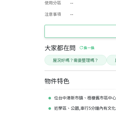
使用分區
--
注意事項
--
大家都在問
換一換
屋況好嗎？需要整理嗎？
物件特色
位台中港新市鎮、梧棲舊市區中
近學區、公園,車行5分鐘內有文