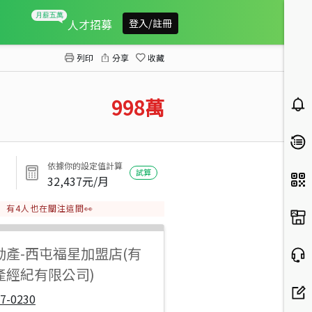
柏斯市次頂樓視野三房平車
人才招募
登入/註冊
列印
分享
收藏
998
萬
依據你的設定值計算
試算
32,437
元/月
有
4
人也在關注這間👀
動產
-
西屯福星加盟店(有
產經紀有限公司)
7-0230