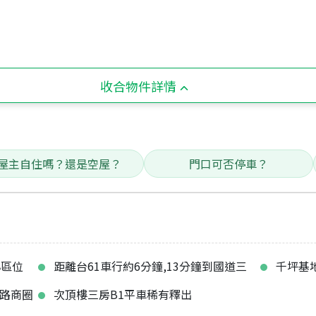
收合物件詳情
屋主自住嗎？還是空屋？
門口可否停車？
心區位
距離台61車行約6分鐘,13分鐘到國道三
千坪基
化路商圈
次頂樓三房B1平車稀有釋出