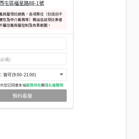
西屯區福星路88-1號
義房屋受託銷售，各項責任（包括但不
實性及仲介義務等）概由各該受託業者
不屬信義房屋控制及負責範圍。
可(9:00-21:00)
示您已同意本站
服務條款
與
隱私權聲明
預約看屋