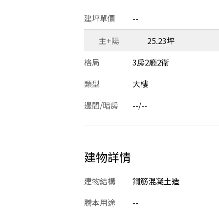
建坪單價
--
主+陽
25.23坪
格局
3房2廳2衛
類型
大樓
邊間/暗房
--/--
建物詳情
建物結構
鋼筋混凝土造
謄本用途
--