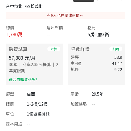
台中市北屯區松義街
有
6
人也在關注這間👀
總價
建坪單價
格局
1,780
萬
--
5房1廳3衛
房貸試算
坪數詳情
計算
細項
57,883
元/月
建坪
53.9
主+陽
41.47
|
|
30
年
利率
2.35
%概算
2
地坪
9.22
年寬限期
​符合首購資格嗎?
類型
店面
屋齡
29.5年
樓層
1-2樓/12樓
加蓋格局
--
車位
1個坡道機械
謄本用途
--