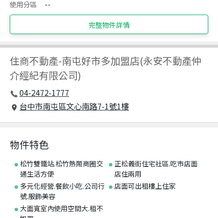
使用分區
--
完整物件詳情
住商不動產
-
南屯好市多加盟店(永安不動產仲
介經紀有限公司)
04-2472-1777
台中市南屯區文心南路7-1號1樓
物件特色
松竹雙鐵站.松竹熱鬧商圈交
正松義街住宅社區.吃市店面
通生活方便
店住兩用
多元化經營.餐飲小吃.公司行
店面可出租樓上住家
號.服飾美容
大面寬室內使用空間大.租不