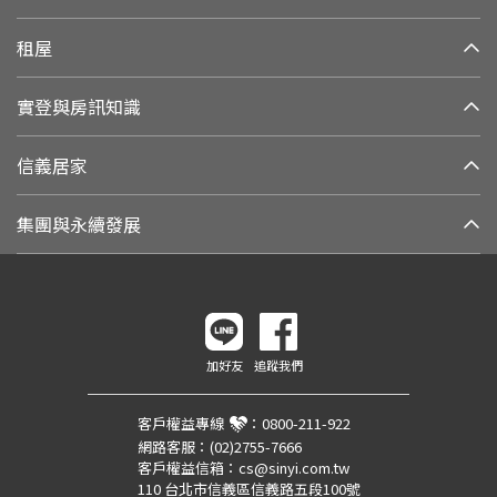
租屋
實登與房訊知識
信義居家
集團與永續發展
加好友
追蹤我們
客戶權益專線
：
0800-211-922
網路客服：
(02)2755-7666
客戶權益信箱：
cs@sinyi.com.tw
110 台北市信義區信義路五段100號