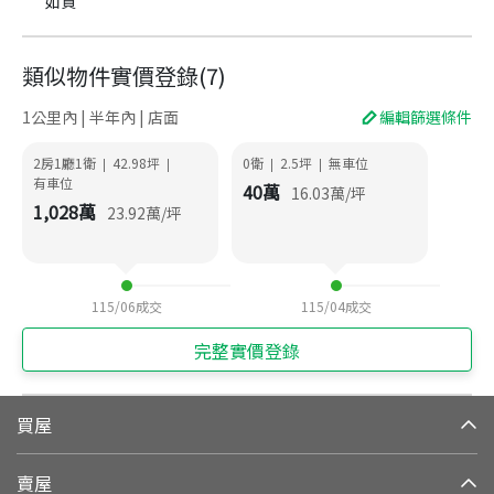
如買
類似物件實價登錄
(
7
)
1公里內 | 半年內 | 店面
編輯篩選條件
2房1廳1衛
42.98
坪
0衛
2.5
坪
無車位
|
|
|
|
有車位
40
萬
16.03
萬/坪
1,028
萬
23.92
萬/坪
115/06
成交
115/04
成交
完整實價登錄
買屋
賣屋