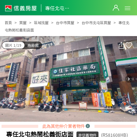
專任北屯熱鬧松義街店面
專任北屯熱鬧松義街店面
首頁
買屋
區域找屋
台中市買屋
台中市北屯區買屋
專任北
屯熱鬧松義街店面
圖片 1/19
格局圖
此為其他仲介業者物件
專任北屯熱鬧松義街店面
(RS81608HB)
非信義物件