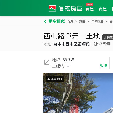
買屋
賣屋
更多相似
首頁
買屋
區域找屋
台
西屯路單元一土地
非信義
地址
台中市西屯區福順段
建坪單價
地坪
69.3坪
主建物
--
細項
非信義物件