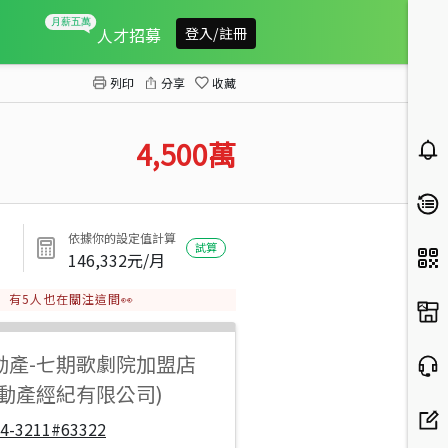
西屯路單元一土地
人才招募
登入/註冊
列印
分享
收藏
4,500
萬
依據你的設定值計算
試算
146,332
元/月
有
5
人也在關注這間👀
動產
-
七期歌劇院加盟店
不動產經紀有限公司)
04-3211#63322