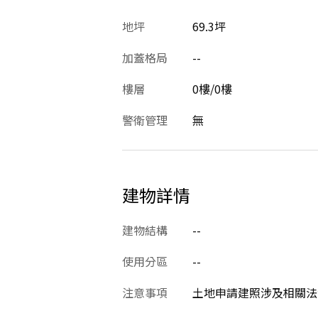
地坪
69.3坪
加蓋格局
--
樓層
0樓/0樓
警衛管理
無
建物詳情
建物結構
--
使用分區
--
注意事項
土地申請建照涉及相關法