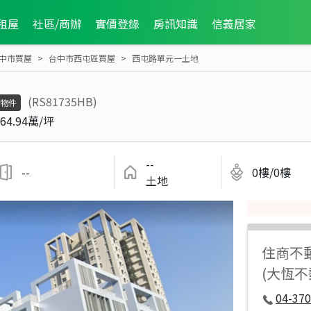
租屋
社區/商辦
實價登錄
房訊知識
信義居家
中市買屋
台中市西屯區買屋
西屯路單元一土地
(RS81735HB)
物件
64.94萬/坪
--
--
0樓/0樓
土地
住商不
(大恆
04-37