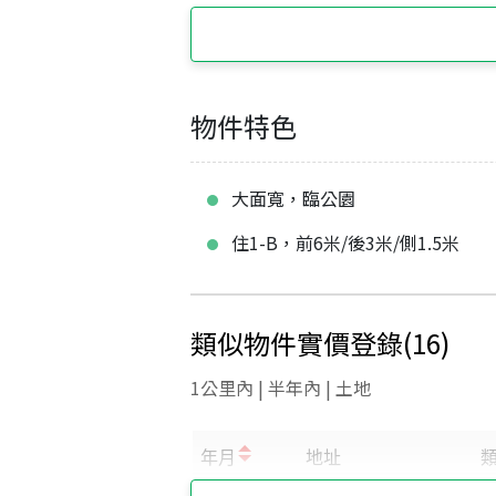
物件特色
大面寬，臨公園
住1-B，前6米/後3米/側1.5米
類似物件實價登錄
(
16
)
1公里內 | 半年內 | 土地