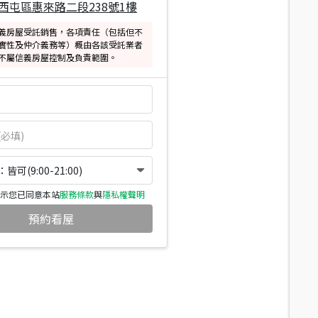
西屯區惠來路二段238號1樓
義房屋受託銷售，各項責任（包括但不
實性及仲介義務等）概由各該受託業者
不屬信義房屋控制及負責範圍。
可(9:00-21:00)
示您已同意本站
服務條款
與
隱私權聲明
預約看屋