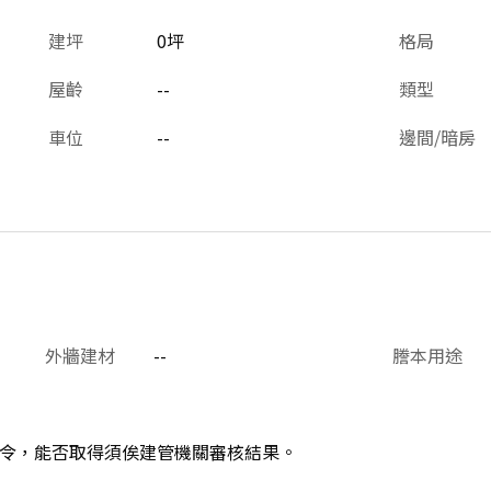
建坪
0坪
格局
屋齡
--
類型
車位
--
邊間/暗房
外牆建材
--
謄本用途
令，能否取得須俟建管機關審核結果。