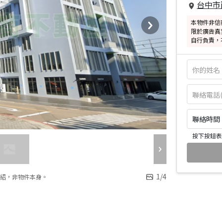
台中市
本物件非信
限於廣告真
自行負責，
聯絡時間：皆
按下按鈕表
1
/
4
紹，非物件本身。