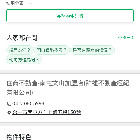
使用分區
--
完整物件詳情
大家都在問
換一換
格局為何？
門口道路多寬？
是否有漏水的情況？
朝向方位為何？
住商不動產
-
南屯文山加盟店(群雄不動產經紀
有限公司)
04-2380-5998
台中市南屯區向上路五段150號
物件特色