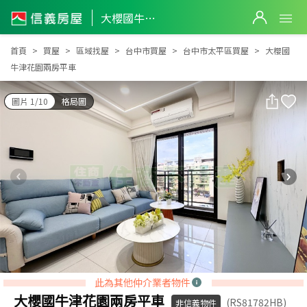
大櫻國牛津花園兩房平車
大櫻國牛津花園兩房平車
首頁
買屋
區域找屋
台中市買屋
台中市太平區買屋
大櫻國
牛津花園兩房平車
圖片 1/10
格局圖
此為其他仲介業者物件
大櫻國牛津花園兩房平車
(RS81782HB)
非信義物件