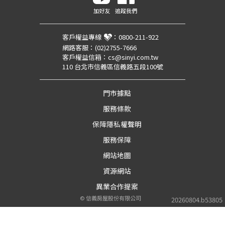
加好友
追蹤我們
客戶權益專線
：
0800-211-922
網路客服：
(02)2755-7666
客戶權益信箱：
cs@sinyi.com.tw
110 台北市信義區信義路五段100號
門市據點
服務條款
保障隱私權聲明
服務保障
網站地圖
資源網站
異業合作提案
©
信義房屋股份有限公司
20260804.b53805