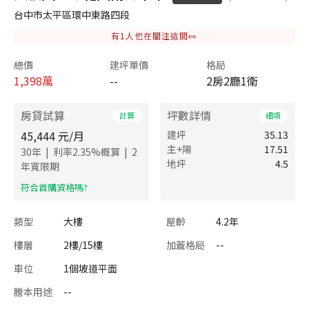
台中市太平區環中東路四段
有
1
人也在關注這間👀
總價
建坪單價
格局
1,398
萬
--
2房2廳1衛
房貸試算
坪數詳情
計算
細項
45,444
元/月
建坪
35.13
主+陽
17.51
|
|
30
年
利率
2.35
%概算
2
地坪
4.5
年寬限期
​符合首購資格嗎?
類型
大樓
屋齡
4.2年
樓層
2樓/15樓
加蓋格局
--
車位
1個坡道平面
謄本用途
--