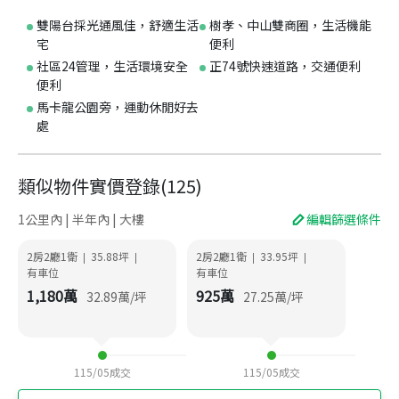
雙陽台採光通風佳，舒適生活
樹孝、中山雙商圈，生活機能
宅
便利
社區24管理，生活環境安全
正74號快速道路，交通便利
便利
馬卡龍公園旁，運動休閒好去
處
類似物件實價登錄
(
125
)
1公里內 | 半年內 | 大樓
編輯篩選條件
2房2廳1衛
35.88
坪
2房2廳1衛
33.95
坪
|
|
|
|
有車位
有車位
1,180
萬
925
萬
32.89
萬/坪
27.25
萬/坪
115/05
成交
115/05
成交