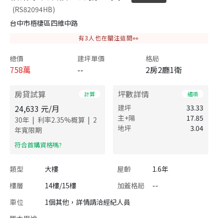
(RS82094HB)
台中市梧棲區四維中路
有
3
人也在關注這間👀
總價
建坪單價
格局
758
萬
--
2房2廳1衛
房貸試算
坪數詳情
計算
細項
24,633
元/月
建坪
33.33
主+陽
17.85
|
|
30
年
利率
2.35
%概算
2
地坪
3.04
年寬限期
​符合首購資格嗎?
類型
大樓
屋齡
1.6年
樓層
14樓/15樓
加蓋格局
--
車位
1個其他，詳情請洽經紀人員