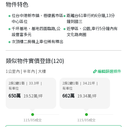
物件特色
位台中港新市鎮、梧棲舊市區
距離台61車行約6分鐘,13分
中心區位
鐘到國三
千坪基地、基地四面臨路,公
近學區、公園,車行5分鐘內有
設豐富多元
文化路商圈
次頂樓二房機上車位稀有釋出
類似物件實價登錄
(
120
)
1公里內 | 半年內 | 大樓
編輯篩選條件
2房2廳1衛
33.3
坪
2房2廳1衛
34.21
坪
|
|
|
|
有車位
有車位
650
萬
662
萬
19.52
萬/坪
19.34
萬/坪
115/05
成交
115/05
成交