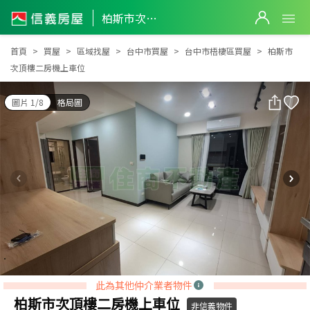
柏斯市次頂樓二房機上車位
柏斯市次頂樓二房機上車位
首頁
買屋
區域找屋
台中市買屋
台中市梧棲區買屋
柏斯市
次頂樓二房機上車位
圖片 1/8
格局圖
此為其他仲介業者物件
柏斯市次頂樓二房機上車位
非信義物件