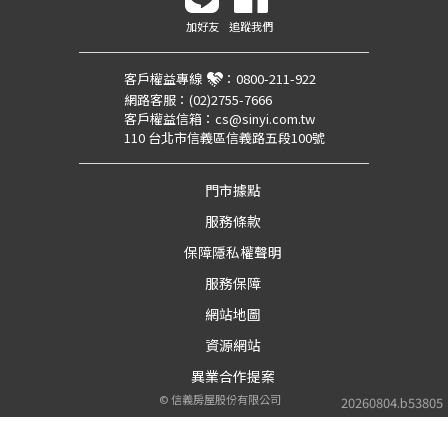
加好友
追蹤我們
客戶權益專線
：
0800-211-922
網路客服：
(02)2755-7666
客戶權益信箱：
cs@sinyi.com.tw
110 台北市信義區信義路五段100號
門市據點
服務條款
保障隱私權聲明
服務保障
網站地圖
資源網站
異業合作提案
©
信義房屋股份有限公司
20260804.b53805