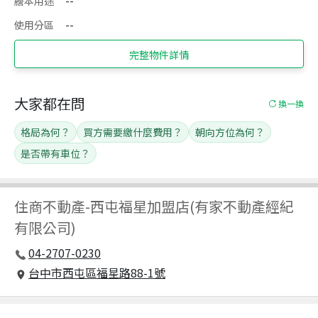
謄本用途
--
使用分區
--
完整物件詳情
大家都在問
換一換
格局為何？
買方需要繳什麼費用？
朝向方位為何？
是否帶有車位？
住商不動產
-
西屯福星加盟店(有家不動產經紀
有限公司)
04-2707-0230
台中市西屯區福星路88-1號