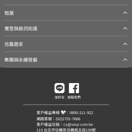
租屋
實登與房訊知識
信義居家
集團與永續發展
加好友
追蹤我們
客戶權益專線
：
0800-211-922
網路客服：
(02)2755-7666
客戶權益信箱：
cs@sinyi.com.tw
110 台北市信義區信義路五段100號