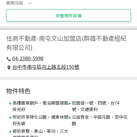
使用分區
--
完整物件詳情
住商不動產
-
南屯文山加盟店(群雄不動產經紀
有限公司)
04-2380-5998
台中市南屯區向上路五段150號
物件特色
高樓層景觀戶，衛浴開窗通風
近國道一號、四號、台74
採光好
號，交通便利
附近許多綠化公園，運東休閒
公設齊全，中庭花園、空中花
好去處
園
鄰近景賢、東山、軍功，三大