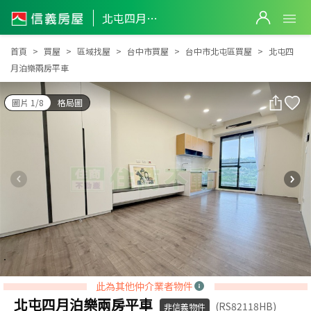
北屯四月泊樂兩房平車
北屯四月泊樂兩房平車
首頁
買屋
區域找屋
台中市買屋
台中市北屯區買屋
北屯四
月泊樂兩房平車
圖片 1/8
格局圖
此為其他仲介業者物件
北屯四月泊樂兩房平車
(RS82118HB)
非信義物件