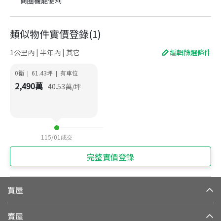
商圈機能便利
類似物件實價登錄
(
1
)
1公里內 | 半年內 | 其它
編輯篩選條件
0衛
61.43
坪
有車位
|
|
2,490
萬
40.53
萬/坪
115/01
成交
完整實價登錄
買屋
賣屋