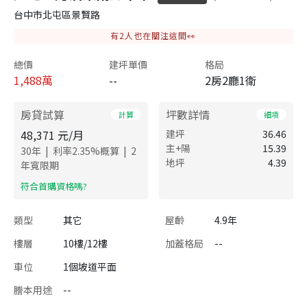
台中市北屯區景賢路
有
2
人也在關注這間👀
總價
建坪單價
格局
1,488
萬
--
2房2廳1衛
房貸試算
坪數詳情
計算
細項
48,371
元/月
建坪
36.46
主+陽
15.39
|
|
30
年
利率
2.35
%概算
2
地坪
4.39
年寬限期
​符合首購資格嗎?
類型
其它
屋齡
4.9年
樓層
10樓/12樓
加蓋格局
--
車位
1個坡道平面
謄本用途
--