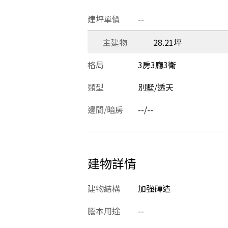
建坪單價
--
主建物
28.21坪
格局
3房3廳3衛
類型
別墅/透天
邊間/暗房
--/--
建物詳情
建物結構
加強磚造
謄本用途
--