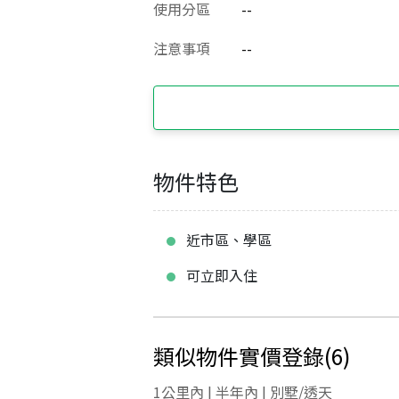
使用分區
--
注意事項
--
物件特色
近市區、學區
可立即入住
類似物件實價登錄
(
6
)
1公里內 | 半年內 | 別墅/透天