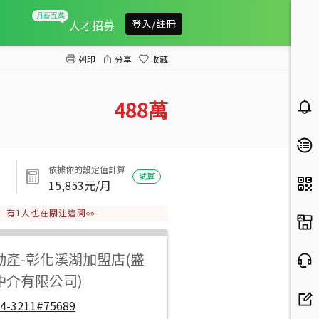
北斗低價透天
人才招募
登入/註冊
列印
分享
收藏
488
萬
依據你的設定值計算
試算
15,853
元/月
有
1
人也在關注這間👀
動產
-
彰化溪湖加盟店(盛
仲介有限公司)
04-3211#75689