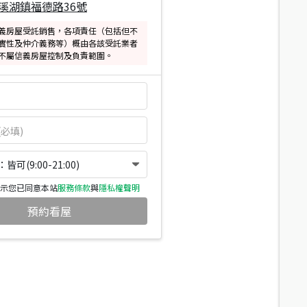
溪湖鎮福德路36號
義房屋受託銷售，各項責任（包括但不
實性及仲介義務等）概由各該受託業者
不屬信義房屋控制及負責範圍。
可(9:00-21:00)
示您已同意本站
服務條款
與
隱私權聲明
預約看屋