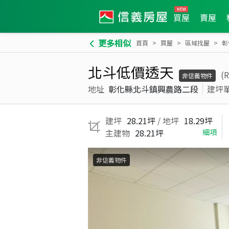
買屋
賣屋
更多相似
首頁
買屋
區域找屋
彰
北斗低價透天
(
非信義物件
地址
彰化縣北斗鎮興農路二段
建坪
建坪
28.21坪
/ 地坪
18.29坪
主建物
28.21坪
細項
非信義物件