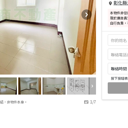
彰化縣
本物件非信
限於廣告真
自行負責，
聯絡時間：皆
按下按鈕表
1
/
7
紹，非物件本身。