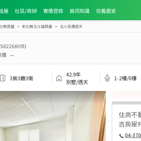
租屋
社區/商辦
實價登錄
房訊知識
信義居家
化縣買屋
彰化縣北斗鎮買屋
北斗低價透天
RS82268HB)
單價
--
42.9年
3房3廳3衛
1-2樓/0樓
別墅/透天
住商不
吉房屋
04-37