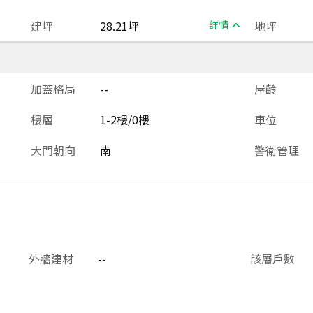
建坪
28.21坪
詳情
地坪
加蓋格局
--
屋齡
樓層
1-2樓/0樓
車位
大門朝向
南
警衛管理
外牆建材
--
該層戶數