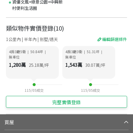
資優文風+綠意公園+中興新
村便利生活圈
類似物件實價登錄
(
10
)
1公里內 | 半年內 | 別墅/透天
編輯篩選條件
4房3廳5衛
50.84
坪
4房3廳3衛
51.31
坪
|
|
|
|
無車位
無車位
1,280
萬
1,543
萬
25.18
萬/坪
30.07
萬/坪
115/05
成交
115/05
成交
完整實價登錄
買屋