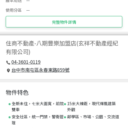
謄本用途
--
使用分區
--
完整物件詳情
住商不動產
-
八期豐樂加盟店(玄祥不動產經紀
有限公司)
04-3601-0119
台中市南屯區永春東路859號
物件特色
全新未住，七米大面寬，前院
15米大棟距，現代禪風建築
雙車
外觀
安全社區，統一門禁，警衛管
鄰學區、市場、公園、交流道
理