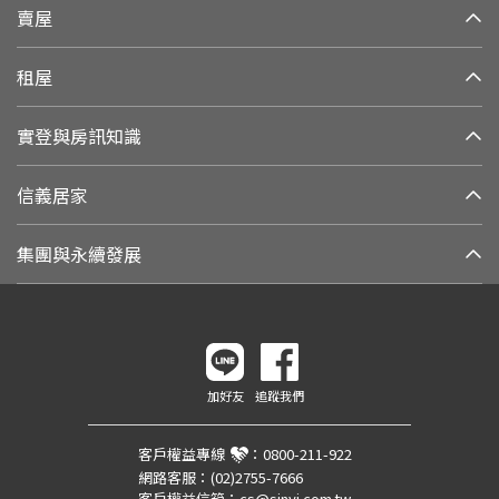
賣屋
租屋
實登與房訊知識
信義居家
集團與永續發展
加好友
追蹤我們
客戶權益專線
：
0800-211-922
網路客服：
(02)2755-7666
客戶權益信箱：
cs@sinyi.com.tw