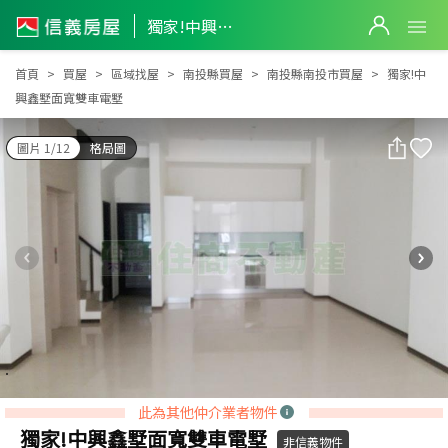
獨家!中興鑫墅面寬雙車電墅
獨家!中興鑫墅面寬雙車電墅
首頁
買屋
區域找屋
南投縣買屋
南投縣南投市買屋
獨家!中
興鑫墅面寬雙車電墅
圖片 1/12
格局圖
此為其他仲介業者物件
獨家!中興鑫墅面寬雙車電墅
非信義物件