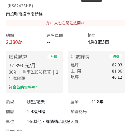
(RS82426HB)
南投縣南投市南新路
有
11
人也在關注這間👀
總價
建坪單價
格局
2,380
萬
--
4房3廳5衛
房貸試算
坪數詳情
計算
細項
77,393
元/月
建坪
82.03
主+陽
81.86
|
|
30
年
利率
2.35
%概算
2
地坪
40.12
年寬限期
​符合首購資格嗎?
類型
別墅/透天
屋齡
11.8年
樓層
1-4樓/4樓
加蓋格局
--
車位
1個其他，詳情請洽經紀人員