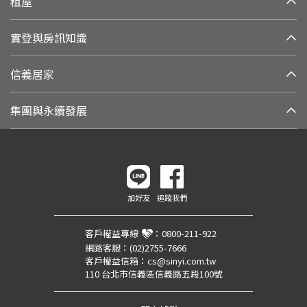
租屋
實登與房訊知識
信義居家
集團與永續發展
加好友
追蹤我們
客戶權益專線
：
0800-211-922
網路客服：
(02)2755-7666
客戶權益信箱：
cs@sinyi.com.tw
110 台北市信義區信義路五段100號