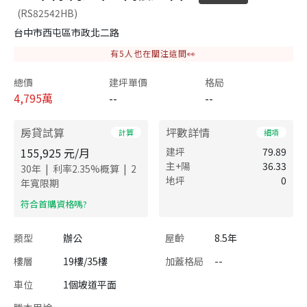
(RS82542HB)
台中市西屯區市政北二路
有
5
人也在關注這間👀
總價
建坪單價
格局
4,795
萬
--
--
房貸試算
坪數詳情
計算
細項
155,925
元/月
建坪
79.89
主+陽
36.33
|
|
30
年
利率
2.35
%概算
2
地坪
0
年寬限期
​符合首購資格嗎?
類型
辦公
屋齡
8.5年
樓層
19樓/35樓
加蓋格局
--
車位
1個坡道平面