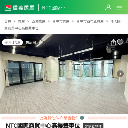
NTC國家商貿中心高樓雙車位
NTC國家商貿中心高樓雙車位
首頁
買屋
區域找屋
台中市買屋
台中市西屯區買屋
NTC國
家商貿中心高樓雙車位
圖片 1/10
格局圖
此為其他仲介業者物件
NTC國家商貿中心高樓雙車位
非信義物件