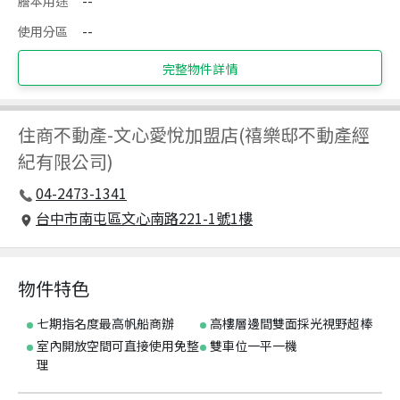
謄本用途
--
使用分區
--
完整物件詳情
住商不動產
-
文心愛悅加盟店(禧樂邸不動產經
紀有限公司)
04-2473-1341
台中市南屯區文心南路221-1號1樓
物件特色
七期指名度最高帆船商辦
高樓層邊間雙面採光視野超棒
室內開放空間可直接使用免整
雙車位一平一機
理