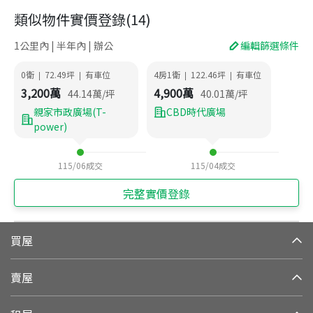
類似物件實價登錄
(
14
)
1公里內 | 半年內 | 辦公
編輯篩選條件
0衛
72.49
坪
有車位
4房1衛
122.46
坪
有車位
|
|
|
|
3,200
萬
4,900
萬
44.14
萬/坪
40.01
萬/坪
親家市政廣場(T-
CBD時代廣場
power)
115/06
成交
115/04
成交
完整實價登錄
買屋
賣屋