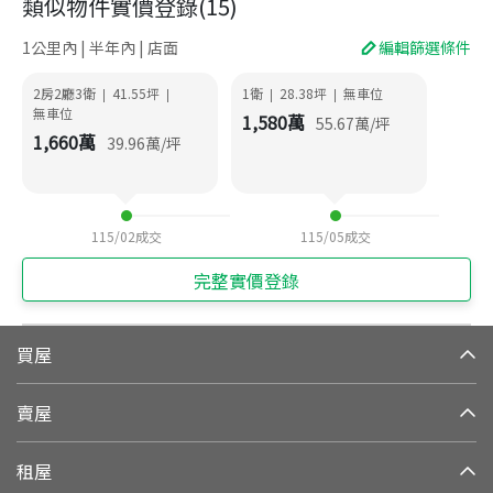
類似物件實價登錄
(
15
)
1公里內 | 半年內 | 店面
編輯篩選條件
2房2廳3衛
41.55
坪
1衛
28.38
坪
無車位
|
|
|
|
無車位
1,580
萬
55.67
萬/坪
1,660
萬
39.96
萬/坪
115/02
成交
115/05
成交
完整實價登錄
買屋
賣屋
租屋