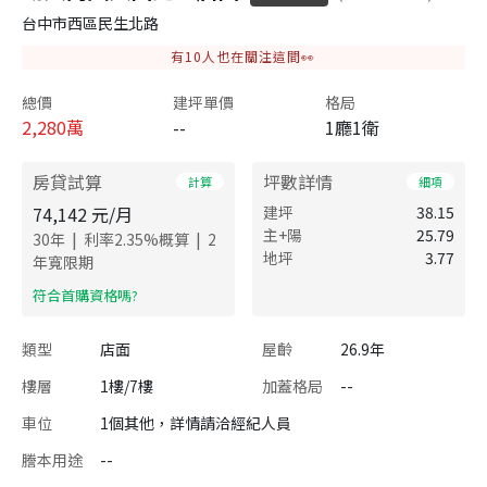
台中市西區民生北路
有
10
人也在關注這間👀
總價
建坪單價
格局
2,280
萬
--
1廳1衛
房貸試算
坪數詳情
計算
細項
74,142
元/月
建坪
38.15
主+陽
25.79
|
|
30
年
利率
2.35
%概算
2
地坪
3.77
年寬限期
​符合首購資格嗎?
類型
店面
屋齡
26.9年
樓層
1樓/7樓
加蓋格局
--
車位
1個其他，詳情請洽經紀人員
謄本用途
--