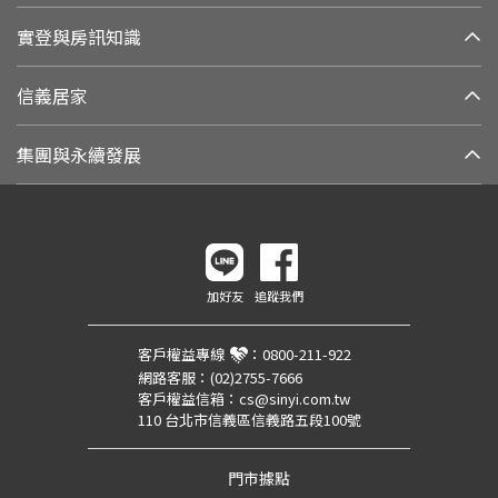
實登與房訊知識
信義居家
集團與永續發展
加好友
追蹤我們
客戶權益專線
：
0800-211-922
網路客服：
(02)2755-7666
客戶權益信箱：
cs@sinyi.com.tw
110 台北市信義區信義路五段100號
門市據點