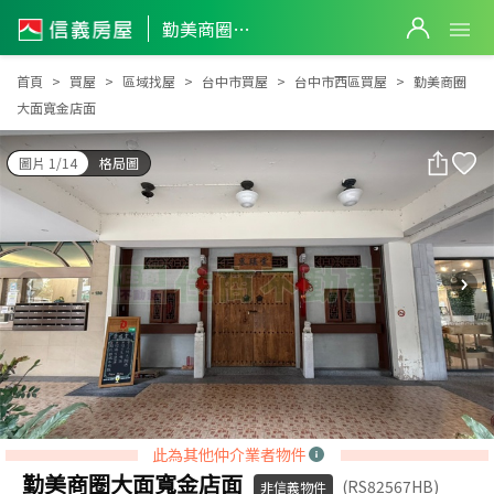
勤美商圈大面寬金店面
勤美商圈大面寬金店面
首頁
買屋
區域找屋
台中市買屋
台中市西區買屋
勤美商圈
大面寬金店面
圖片 1/14
格局圖
此為其他仲介業者物件
勤美商圈大面寬金店面
(RS82567HB)
非信義物件