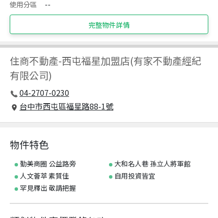
使用分區
--
完整物件詳情
住商不動產
-
西屯福星加盟店(有家不動產經紀
有限公司)
04-2707-0230
台中市西屯區福星路88-1號
物件特色
勤美商圈 公益路旁
大和名人巷 孫立人將軍館
人文薈萃 素質佳
自用投資皆宜
罕見釋出 敬請把握