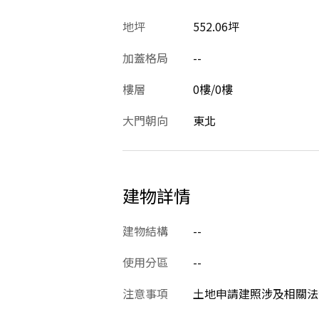
地坪
552.06坪
加蓋格局
--
樓層
0樓/0樓
大門朝向
東北
建物詳情
建物結構
--
使用分區
--
注意事項
土地申請建照涉及相關法