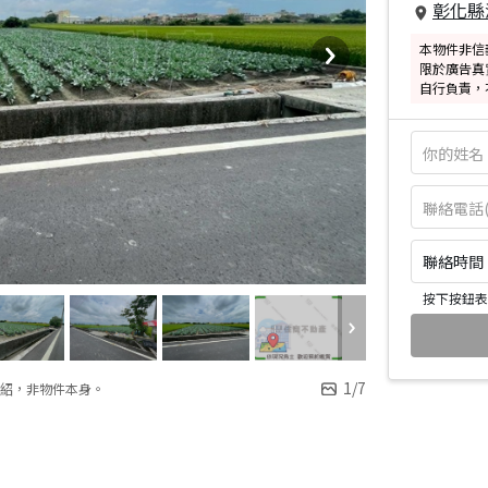
彰化縣
本物件非信
限於廣告真
自行負責，
聯絡時間：皆
按下按鈕表
1
/
7
紹，非物件本身。