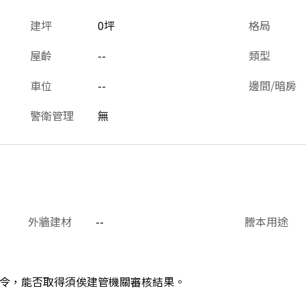
建坪
0坪
格局
屋齡
--
類型
車位
--
邊間/暗房
警衛管理
無
外牆建材
--
謄本用途
令，能否取得須俟建管機關審核結果。