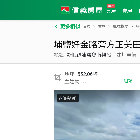
買屋
賣屋
更多相似
首頁
買屋
區域找屋
彰
埔鹽好金路旁方正美
地址
彰化縣埔鹽鄉南興段
建坪單價
地坪
552.06坪
主建物
--
細項
非信義物件