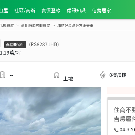
租屋
社區/商辦
實價登錄
房訊知識
信義居家
化縣買屋
彰化縣埔鹽鄉買屋
埔鹽好金路旁方正美田
田
(RS82871HB)
非信義物件
1.19萬/坪
--
--
0樓/0樓
土地
住商不
吉房屋
04-37