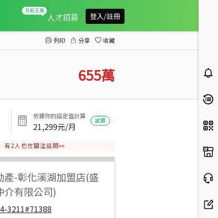
埔鹽好金路旁方正美田
人才招募
登入/註冊
列印
分享
收藏
655
萬
依據你的設定值計算
試算
21,299
元/月
有
2
人也在關注這間👀
動產
-
彰化溪湖加盟店(盛
仲介有限公司)
04-3211#71388