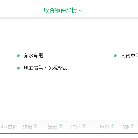
收合物件詳情
有水有電
大貨車
地主惜售、免稅聖品