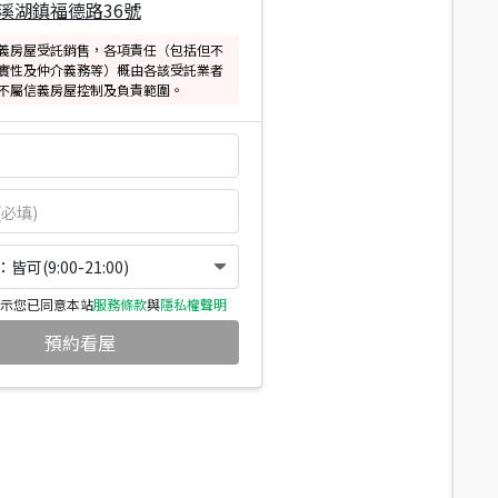
溪湖鎮福德路36號
義房屋受託銷售，各項責任（包括但不
實性及仲介義務等）概由各該受託業者
不屬信義房屋控制及負責範圍。
可(9:00-21:00)
示您已同意本站
服務條款
與
隱私權聲明
預約看屋