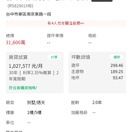
(RS82901HB)
台中市東區南京東路一段
有
4
人也在關注這間👀
總價
建坪單價
格局
31,600
萬
--
--
房貸試算
坪數詳情
計算
細項
1,027,577
元/月
建坪
298.46
主建物
189.25
|
|
30
年
利率
2.35
%概算
2
地坪
93.47
年寬限期
​符合首購資格嗎?
類型
別墅/透天
屋齡
2.0年
樓層
1樓/5樓
加蓋格局
--
車位
--