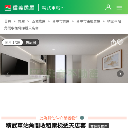
精武車站角間收租電梯透天店套
精武車站角間收租電梯透天店套
首頁
買屋
區域找屋
台中市買屋
台中市東區買屋
精武車站
角間收租電梯透天店套
圖片 1/20
格局圖
此為其他仲介業者物件
精武車站角間收租電梯透天店套
非信義物件