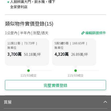
人臉辨識大門，飲水機，樓下
全家便利店
類似物件實價登錄
(
15
)
1公里內 | 半年內 | 別墅/透天
編輯篩選條件
11房11衛
73.73
坪
5房5廳5衛
160.65
坪
|
|
|
|
無車位
無車位
3,700
萬
4,320
萬
50.18
萬/坪
26.89
萬/坪
115/03
成交
115/03
成交
完整實價登錄
買屋