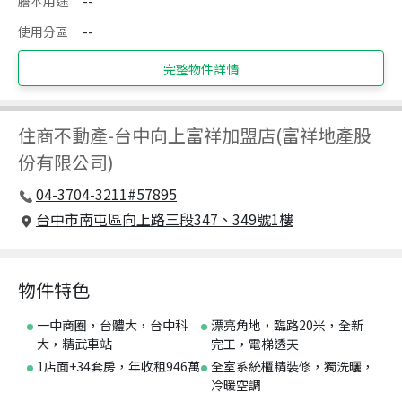
謄本用途
--
使用分區
--
完整物件詳情
住商不動產
-
台中向上富祥加盟店(富祥地產股
份有限公司)
04-3704-3211#57895
台中市南屯區向上路三段347、349號1樓
物件特色
一中商圈，台體大，台中科
漂亮角地，臨路20米，全新
大，精武車站
完工，電梯透天
1店面+34套房，年收租946萬
全室系統櫃精裝修，獨洗曬，
冷暖空調