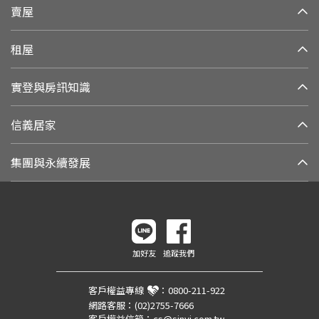
賣屋
租屋
實登與房訊知識
信義居家
集團與永續發展
加好友
追蹤我們
客戶權益專線
：
0800-211-922
網路客服：
(02)2755-7666
客戶權益信箱：
cs@sinyi.com.tw