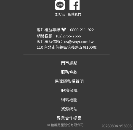
加好友
追蹤我們
客戶權益專線
：
0800-211-922
網路客服：
(02)2755-7666
客戶權益信箱：
cs@sinyi.com.tw
110 台北市信義區信義路五段100號
門市據點
服務條款
保障隱私權聲明
服務保障
網站地圖
資源網站
異業合作提案
©
信義房屋股份有限公司
20260804.b53805