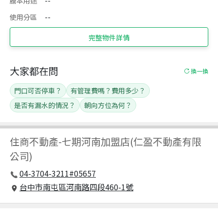
謄本用途
--
使用分區
--
完整物件詳情
大家都在問
換一換
門口可否停車？
有管理費嗎？費用多少？
是否有漏水的情況？
朝向方位為何？
住商不動產
-
七期河南加盟店(仁盈不動產有限
公司)
04-3704-3211#05657
台中市南屯區河南路四段460-1號