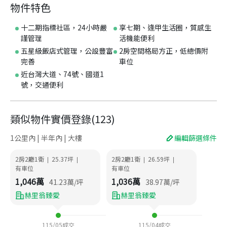
物件特色
十二期指標社區，24小時嚴
享七期、逢甲生活圈，質感生
謹管理
活機能便利
五星級飯店式管理，公設豐富
2房空間格局方正，低總價附
完善
車位
近台灣大道、74號、國道1
號，交通便利
類似物件實價登錄
(
123
)
1公里內 | 半年內 | 大樓
編輯篩選條件
2房2廳1衛
25.37
坪
2房2廳1衛
26.59
坪
|
|
|
|
有車位
有車位
1,046
萬
1,036
萬
41.23
萬/坪
38.97
萬/坪
赫里翁臻愛
赫里翁臻愛
115/05
成交
115/04
成交