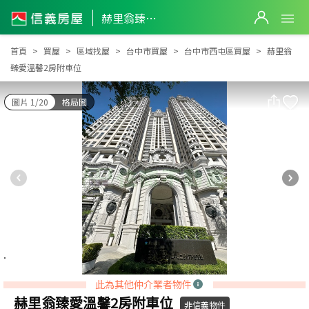
赫里翁臻愛溫馨2房附車位
赫里翁臻愛溫馨2房附車位
首頁
買屋
區域找屋
台中市買屋
台中市西屯區買屋
赫里翁
臻愛溫馨2房附車位
圖片 1/20
格局圖
此為其他仲介業者物件
赫里翁臻愛溫馨2房附車位
非信義物件