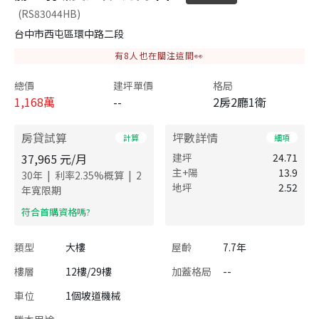
(RS83044HB)
台中市西屯區環中路二段
有
8
人也在關注這間👀
總價
建坪單價
格局
1,168
萬
--
2房2廳1衛
房貸試算
坪數詳情
計算
細項
37,965
元/月
建坪
24.71
主+陽
13.9
|
|
30
年
利率
2.35
%概算
2
地坪
2.52
年寬限期
​符合首購資格嗎?
類型
大樓
屋齡
7.7年
樓層
12樓/29樓
加蓋格局
--
車位
1個坡道機械