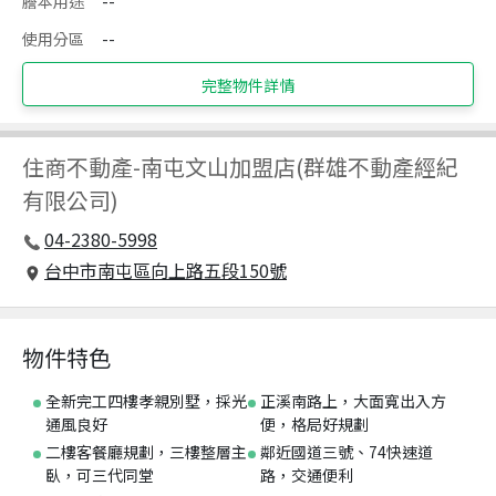
謄本用途
--
使用分區
--
完整物件詳情
住商不動產
-
南屯文山加盟店(群雄不動產經紀
有限公司)
04-2380-5998
台中市南屯區向上路五段150號
物件特色
全新完工四樓孝親別墅，採光
正溪南路上，大面寬出入方
通風良好
便，格局好規劃
二樓客餐廳規劃，三樓整層主
鄰近國道三號、74快速道
臥，可三代同堂
路，交通便利