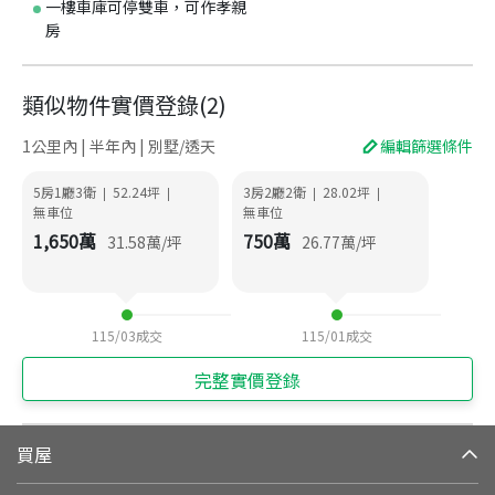
一樓車庫可停雙車，可作孝親
房
類似物件實價登錄
(
2
)
1公里內 | 半年內 | 別墅/透天
編輯篩選條件
5房1廳3衛
52.24
坪
3房2廳2衛
28.02
坪
|
|
|
|
無車位
無車位
1,650
萬
750
萬
31.58
萬/坪
26.77
萬/坪
115/03
成交
115/01
成交
完整實價登錄
買屋