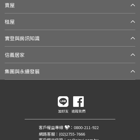
賣屋
租屋
實登與房訊知識
信義居家
集團與永續發展
加好友
追蹤我們
客戶權益專線
：
0800-211-922
網路客服：
(02)2755-7666
客戶權益信箱：
cs@sinyi.com.tw