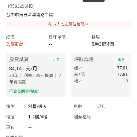
(RS83296HB)
台中市烏日區溪南路二段
有
17
人也在關注這間👀
總價
建坪單價
格局
2,588
萬
--
5房3廳4衛
房貸試算
坪數詳情
計算
細項
84,141
元/月
建坪
77.81
主+陽
77.81
|
|
30
年
利率
2.35
%概算
2
地坪
0
年寬限期
​符合首購資格嗎?
類型
別墅/透天
屋齡
1.7年
樓層
1-4樓/4樓
加蓋格局
--
車位
--