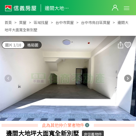
邊間大地坪大面寬全新別墅
邊間大地坪大面寬全新別墅
首頁
買屋
區域找屋
台中市買屋
台中市烏日區買屋
邊間大
地坪大面寬全新別墅
圖片 1/10
格局圖
此為其他仲介業者物件
邊間大地坪大面寬全新別墅
非信義物件