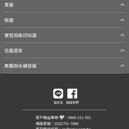
賣屋
租屋
實登與房訊知識
信義居家
集團與永續發展
加好友
追蹤我們
客戶權益專線
：
0800-211-922
網路客服：
(02)2755-7666
客戶權益信箱：
cs@sinyi.com.tw