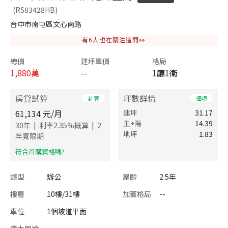
(RS83428HB)
台中市南屯區文心南路
有
6
人也在關注這間👀
總價
建坪單價
格局
1,880
萬
--
1廳1衛
房貸試算
坪數詳情
計算
細項
61,134
元/月
建坪
31.17
主+陽
14.39
|
|
30
年
利率
2.35
%概算
2
地坪
1.83
年寬限期
​符合首購資格嗎?
類型
辦公
屋齡
2.5年
樓層
10樓/31樓
加蓋格局
--
車位
1個坡道平面