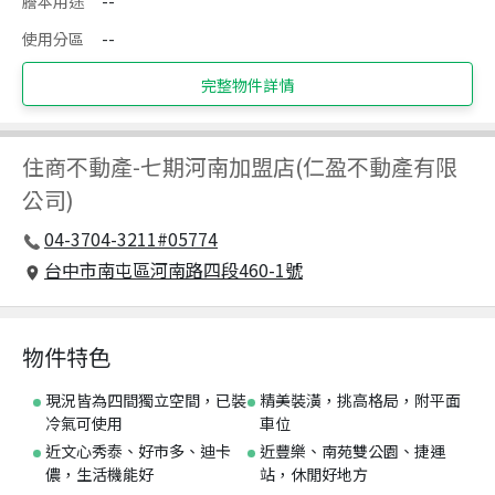
謄本用途
--
使用分區
--
完整物件詳情
住商不動產
-
七期河南加盟店(仁盈不動產有限
公司)
04-3704-3211#05774
台中市南屯區河南路四段460-1號
物件特色
現況皆為四間獨立空間，已裝
精美裝潢，挑高格局，附平面
冷氣可使用
車位
近文心秀泰、好市多、迪卡
近豐樂、南苑雙公園、捷運
儂，生活機能好
站，休閒好地方