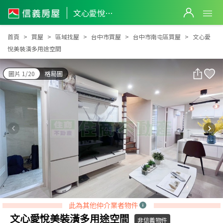
文心愛悅美裝潢多用途空間
文心愛悅美裝潢多用途空間
首頁
買屋
區域找屋
台中市買屋
台中市南屯區買屋
文心愛
悅美裝潢多用途空間
圖片 1/20
格局圖
此為其他仲介業者物件
文心愛悅美裝潢多用途空間
非信義物件