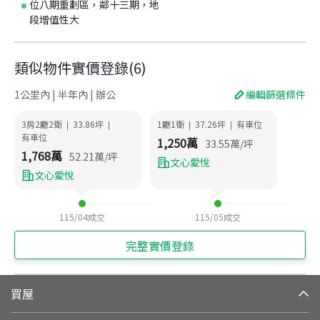
位八期重劃區，鄰十三期，地
段增值性大
類似物件實價登錄
(
6
)
1公里內 | 半年內 | 辦公
編輯篩選條件
3房2廳2衛
33.86
坪
1廳1衛
37.26
坪
有車位
|
|
|
|
有車位
1,250
萬
33.55
萬/坪
1,768
萬
52.21
萬/坪
文心愛悅
文心愛悅
115/04
成交
115/05
成交
完整實價登錄
買屋