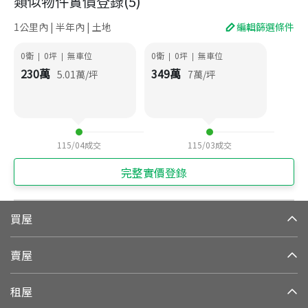
類似物件實價登錄
(
5
)
1公里內 | 半年內 | 土地
編輯篩選條件
0衛
0
坪
無車位
0衛
0
坪
無車位
|
|
|
|
230
萬
349
萬
5.01
萬/坪
7
萬/坪
115/04
成交
115/03
成交
完整實價登錄
買屋
賣屋
租屋