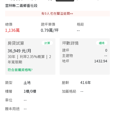
雲林縣二崙鄉番社段
有
0
人也在關注這間👀
總價
建坪單價
格局
1,136
萬
0.79萬/坪
--
房貸試算
坪數詳情
計算
細項
36,949
元/月
建坪
0
主建物
--
|
|
30
年
利率
2.35
%概算
2
地坪
1432.94
年寬限期
​符合首購資格嗎?
類型
土地
屋齡
41.6年
樓層
1樓/0樓
加蓋格局
--
車位
--
謄本用途
--