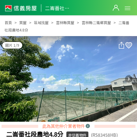
二崙番社段農地4.8分
二崙番社段農地4.8分
首頁
買屋
區域找屋
雲林縣買屋
雲林縣二崙鄉買屋
二崙番
社段農地4.8分
圖片 1/9
此為其他仲介業者物件
二崙番社段農地4.8分
(RS83458HB)
非信義物件