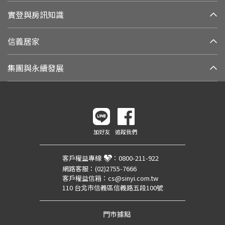
實登與房訊知識
信義居家
集團與永續發展
加好友
追蹤我們
客戶權益專線
：
0800-211-922
網路客服：
(02)2755-7666
客戶權益信箱：
cs@sinyi.com.tw
110 台北市信義區信義路五段100號
門市據點