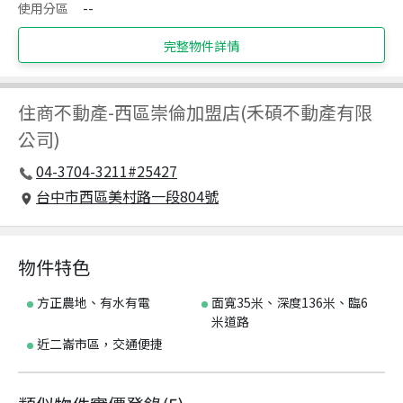
使用分區
--
完整物件詳情
住商不動產
-
西區崇倫加盟店(禾碩不動產有限
公司)
04-3704-3211#25427
台中市西區美村路一段804號
物件特色
方正農地、有水有電
面寬35米、深度136米、臨6
米道路
近二崙市區，交通便捷