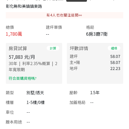
彰化縣和美鎮鎮東路
有
4
人也在關注這間👀
總價
建坪單價
格局
1,780
萬
--
6房3廳7衛
房貸試算
坪數詳情
計算
細項
57,883
元/月
建坪
58.07
主+陽
58.07
|
|
30
年
利率
2.35
%概算
2
地坪
22.23
年寬限期
​符合首購資格嗎?
類型
別墅/透天
屋齡
1.5年
樓層
1-5樓/0樓
加蓋格局
--
車位
--
謄本用途
--