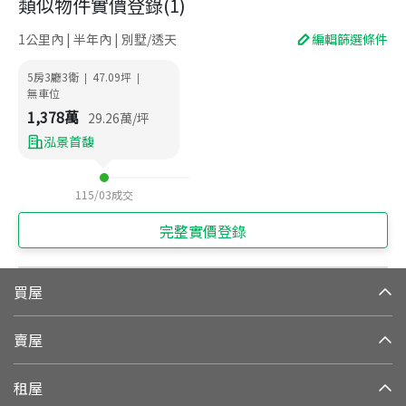
類似物件實價登錄
(
1
)
1公里內 | 半年內 | 別墅/透天
編輯篩選條件
5房3廳3衛
47.09
坪
|
|
無車位
1,378
萬
29.26
萬/坪
泓景首馥
115/03
成交
完整實價登錄
買屋
賣屋
租屋