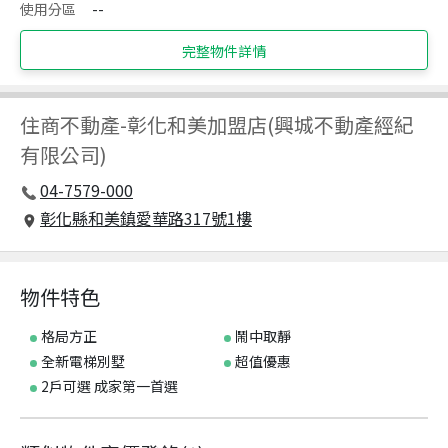
使用分區
--
完整物件詳情
住商不動產
-
彰化和美加盟店(興城不動產經紀
有限公司)
04-7579-000
彰化縣和美鎮愛華路317號1樓
物件特色
格局方正
鬧中取靜
全新電梯別墅
超值優惠
2戶可選 成家第一首選