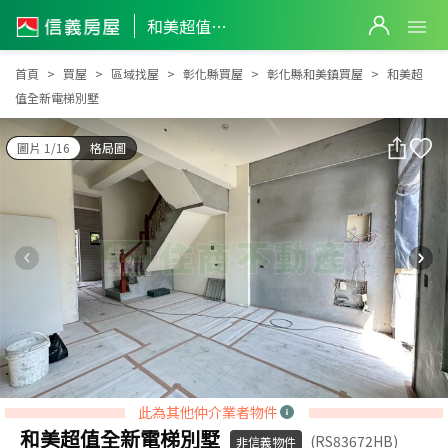
和美超值全新電梯別墅
和美超值全新電梯別墅
首頁
買屋
區域找屋
彰化縣買屋
彰化縣和美鎮買屋
和美超
值全新電梯別墅
圖片 1/16
格局圖
此為其他仲介業者物件
和美超值全新電梯別墅
(RS83672HB)
非信義物件