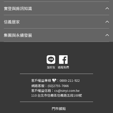
實登與房訊知識
信義居家
集團與永續發展
加好友
追蹤我們
客戶權益專線
：
0800-211-922
網路客服：
(02)2755-7666
客戶權益信箱：
cs@sinyi.com.tw
110 台北市信義區信義路五段100號
門市據點