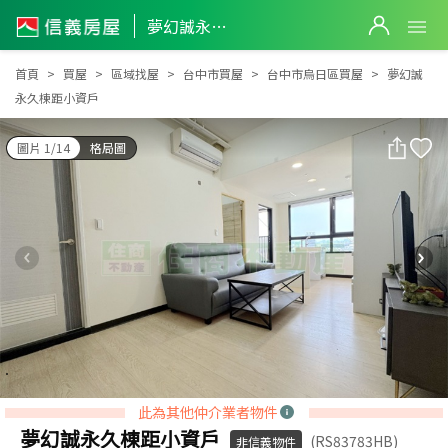
夢幻誠永久棟距小資戶
夢幻誠永久棟距小資戶
首頁
買屋
區域找屋
台中市買屋
台中市烏日區買屋
夢幻誠
永久棟距小資戶
圖片 1/14
格局圖
此為其他仲介業者物件
夢幻誠永久棟距小資戶
(RS83783HB)
非信義物件