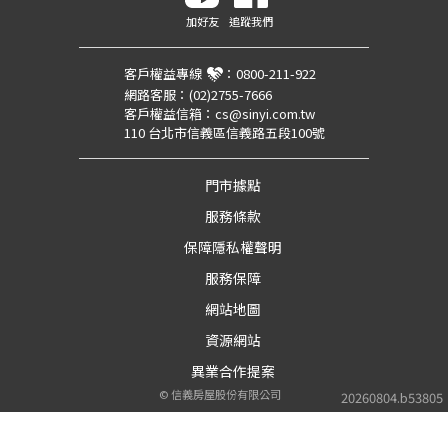
加好友
追蹤我們
客戶權益專線
：
0800-211-922
網路客服：
(02)2755-7666
客戶權益信箱：
cs@sinyi.com.tw
110 台北市信義區信義路五段100號
門市據點
服務條款
保障隱私權聲明
服務保障
網站地圖
資源網站
異業合作提案
©
信義房屋股份有限公司
20260804.b53805