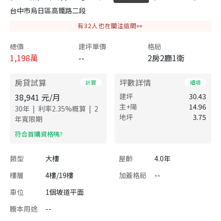
台中市烏日區高鐵路二段
有
32
人也在關注這間👀
總價
建坪單價
格局
1,198
萬
--
2房2廳1衛
房貸試算
坪數詳情
計算
細項
38,941
元/月
建坪
30.43
主+陽
14.96
|
|
30
年
利率
2.35
%概算
2
地坪
3.75
年寬限期
​符合首購資格嗎?
類型
大樓
屋齡
4.0年
樓層
4樓/19樓
加蓋格局
--
車位
1個坡道平面
謄本用途
--