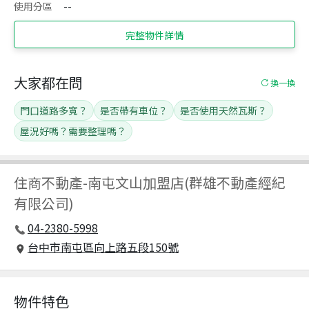
使用分區
--
完整物件詳情
大家都在問
換一換
門口道路多寬？
是否帶有車位？
是否使用天然瓦斯？
屋況好嗎？需要整理嗎？
住商不動產
-
南屯文山加盟店(群雄不動產經紀
有限公司)
04-2380-5998
台中市南屯區向上路五段150號
物件特色