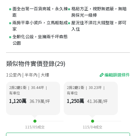
面全台第一百貨商城，永久棟
格局方正，視野無遮蔽，無暗
距
房採光一級棒
兩房平車小資戶，立馬輕鬆成
屋況佳不須花大錢整理，即可
家
入住
全齡化公設，坐擁兩千坪森態
公園
類似物件實價登錄
(
29
)
1公里內 | 半年內 | 大樓
編輯篩選條件
2房2廳1衛
30.44
坪
2房2廳1衛
30.23
坪
|
|
|
|
有車位
有車位
1,120
萬
1,250
萬
36.79
萬/坪
41.36
萬/坪
115/05
成交
115/04
成交