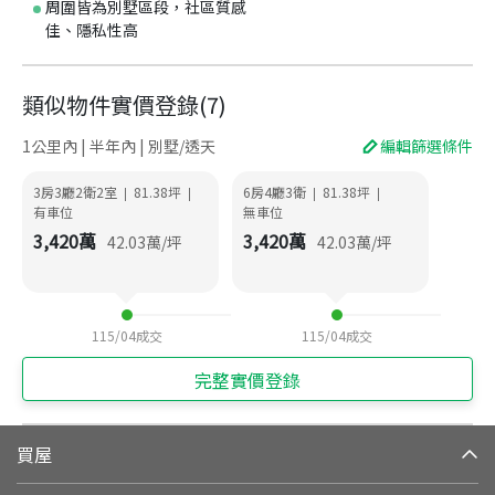
周圍皆為別墅區段，社區質感
佳、隱私性高
類似物件實價登錄
(
7
)
1公里內 | 半年內 | 別墅/透天
編輯篩選條件
3房3廳2衛2室
81.38
坪
6房4廳3衛
81.38
坪
|
|
|
|
有車位
無車位
3,420
萬
3,420
萬
42.03
萬/坪
42.03
萬/坪
115/04
成交
115/04
成交
完整實價登錄
買屋