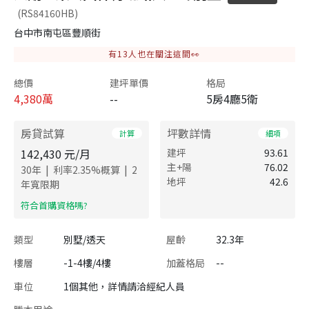
(RS84160HB)
台中市南屯區豐順街
有
13
人也在關注這間👀
總價
建坪單價
格局
4,380
萬
--
5房4廳5衛
房貸試算
坪數詳情
計算
細項
142,430
元/月
建坪
93.61
主+陽
76.02
|
|
30
年
利率
2.35
%概算
2
地坪
42.6
年寬限期
​符合首購資格嗎?
類型
別墅/透天
屋齡
32.3年
樓層
-1-4樓/4樓
加蓋格局
--
車位
1個其他，詳情請洽經紀人員