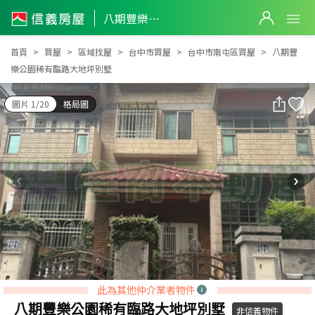
八期豐樂公園稀有臨路大地坪別墅
八期豐樂公園稀有臨路大地坪別墅
首頁
買屋
區域找屋
台中市買屋
台中市南屯區買屋
八期豐
樂公園稀有臨路大地坪別墅
圖片 1/20
格局圖
此為其他仲介業者物件
八期豐樂公園稀有臨路大地坪別墅
非信義物件