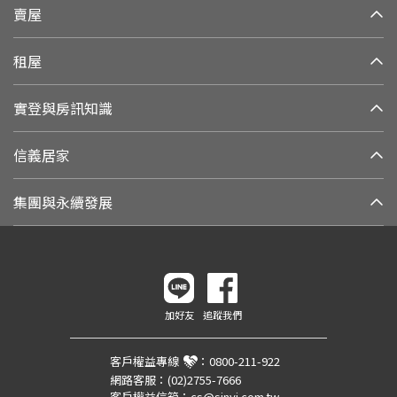
賣屋
租屋
實登與房訊知識
信義居家
集團與永續發展
加好友
追蹤我們
客戶權益專線
：
0800-211-922
網路客服：
(02)2755-7666
客戶權益信箱：
cs@sinyi.com.tw