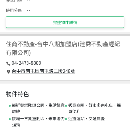
謄本用途
--
使用分區
--
完整物件詳情
住商不動產
-
台中八期加盟店(建喬不動產經紀
有限公司)
04-2473-8889
台中市南屯區南屯路二段248號
物件特色
鄰近豐樂雕塑公園，生活綠意
秀泰商圈、好市多南屯店，採
環繞
買便利
接壤十三期重劃區，未來潛力
近捷運站，交通無憂
強勁