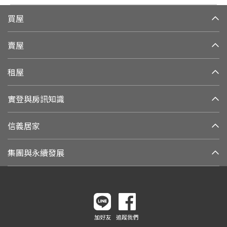
買屋
賣屋
租屋
實登與房訊知識
信義居家
集團與永續發展
加好友
追蹤我們