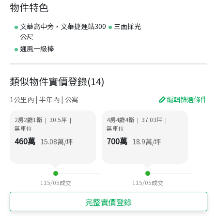
物件特色
文華高中旁，文華捷運站300
三面採光
公尺
通風一級棒
類似物件實價登錄
(
14
)
1公里內 | 半年內 | 公寓
編輯篩選條件
2房2廳1衛
30.5
坪
4房4廳4衛
37.03
坪
|
|
|
|
無車位
無車位
460
萬
700
萬
15.08
萬/坪
18.9
萬/坪
115/05
成交
115/05
成交
完整實價登錄