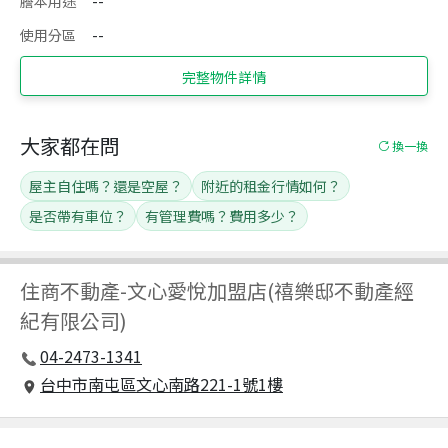
謄本用途
--
使用分區
--
完整物件詳情
大家都在問
換一換
屋主自住嗎？還是空屋？
附近的租金行情如何？
是否帶有車位？
有管理費嗎？費用多少？
住商不動產
-
文心愛悅加盟店(禧樂邸不動產經
紀有限公司)
04-2473-1341
台中市南屯區文心南路221-1號1樓