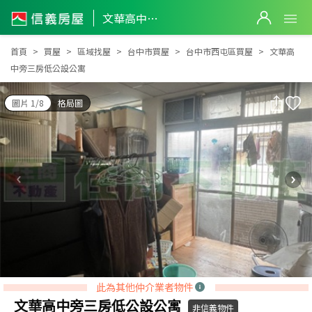
文華高中旁三房低公設公寓
文華高中旁三房低公設公寓
首頁
買屋
區域找屋
台中市買屋
台中市西屯區買屋
文華高
中旁三房低公設公寓
圖片 1/8
格局圖
此為其他仲介業者物件
文華高中旁三房低公設公寓
非信義物件