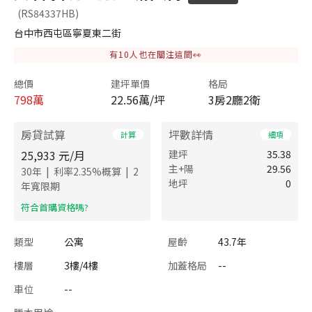
(RS84337HB)
台中市西屯區寧夏東二街
有
10
人也在關注這間👀
總價
建坪單價
格局
798
萬
22.56萬/坪
3房2廳2衛
房貸試算
坪數詳情
計算
細項
25,933
元/月
建坪
35.38
主+陽
29.56
|
|
30
年
利率
2.35
%概算
2
地坪
0
年寬限期
​符合首購資格嗎?
類型
公寓
屋齡
43.7年
樓層
3樓/4樓
加蓋格局
--
車位
--