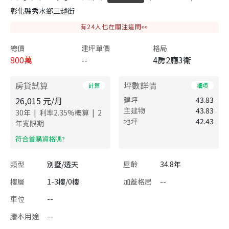
彰化縣秀水鄉三越街
有
24
人也在關注這間👀
總價
建坪單價
格局
800
萬
--
4房2廳3衛
房貸試算
坪數詳情
計算
細項
26,015
元/月
建坪
43.83
主建物
43.83
|
|
30
年
利率
2.35
%概算
2
地坪
42.43
年寬限期
​符合首購資格嗎?
類型
別墅/透天
屋齡
34.8年
樓層
1-3樓/0樓
加蓋格局
--
車位
--
謄本用途
--