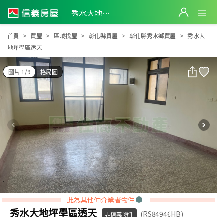
秀水大地坪學區透天
秀水大地坪學區透天
首頁
買屋
區域找屋
彰化縣買屋
彰化縣秀水鄉買屋
秀水大
地坪學區透天
圖片 1/9
格局圖
此為其他仲介業者物件
秀水大地坪學區透天
(RS84946HB)
非信義物件