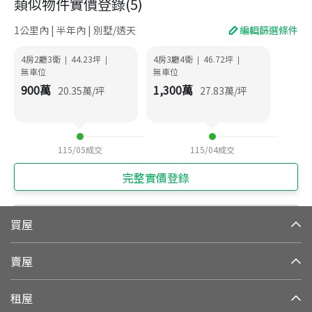
類似物件實價登錄
(
5
)
1公里內 | 半年內 | 別墅/透天
編輯篩選條件
4房2廳3衛
44.23
坪
4房3廳4衛
46.72
坪
|
|
|
|
無車位
無車位
900
萬
1,300
萬
20.35
萬/坪
27.83
萬/坪
115/05
成交
115/04
成交
完整實價登錄
買屋
賣屋
租屋