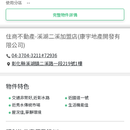
使用分區
--
完整物件詳情
住商不動產
-
溪湖二溪加盟店(康宇地產開發有
限公司)
04-3704-3211#72936
彰化縣溪湖鎮二溪路一段219號1樓
物件特色
交通非常好,近彰水路
近國道一號
近秀水傳統市場
生活機能佳
屋況佳,寧靜環境