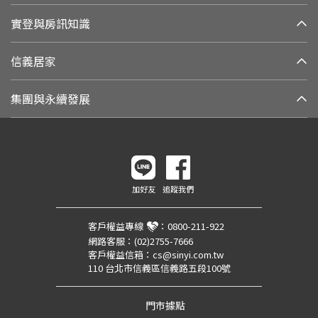
實登與房訊知識
信義居家
集團與永續發展
加好友
追蹤我們
客戶權益專線
：
0800-211-922
網路客服：
(02)2755-7666
客戶權益信箱：
cs@sinyi.com.tw
110 台北市信義區信義路五段100號
門市據點