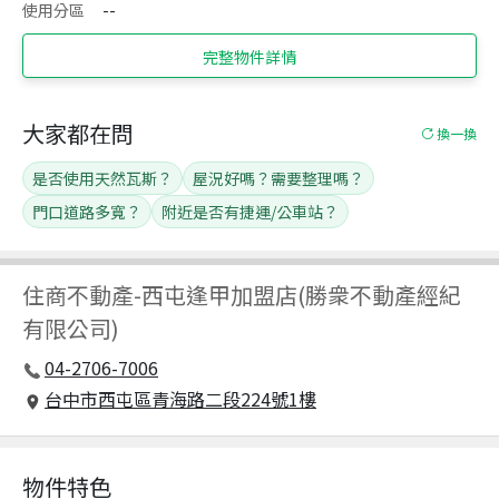
使用分區
--
完整物件詳情
大家都在問
換一換
是否使用天然瓦斯？
屋況好嗎？需要整理嗎？
門口道路多寬？
附近是否有捷運/公車站？
住商不動產
-
西屯逢甲加盟店(勝衆不動產經紀
有限公司)
04-2706-7006
台中市西屯區青海路二段224號1樓
物件特色