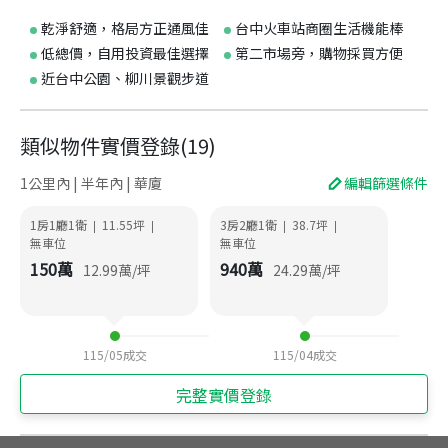
乾淨舒適，格局方正通風佳
台中火車站商圈生活機能棒
低總價，自用投資最佳選擇
第二市場旁，購物採買方便
近台中公園、柳川景觀步道
類似物件實價登錄
(
19
)
1公里內 | 半年內 | 華廈
編輯篩選條件
1房1廳1衛
11.55
坪
3房2廳1衛
38.7
坪
|
|
|
|
無車位
無車位
150
萬
940
萬
12.99
萬/坪
24.29
萬/坪
115/05
成交
115/04
成交
完整實價登錄