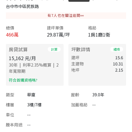
台中市中區民族路
有
7
人也在關注這間👀
總價
建坪單價
格局
466
萬
29.87萬/坪
1房1廳1衛
房貸試算
坪數詳情
計算
細項
15,162
元/月
建坪
15.6
主建物
10.31
|
|
30
年
利率
2.35
%概算
2
地坪
2.15
年寬限期
​符合首購資格嗎?
類型
華廈
屋齡
39.0年
樓層
3樓/7樓
加蓋格局
--
車位
--
謄本用途
--