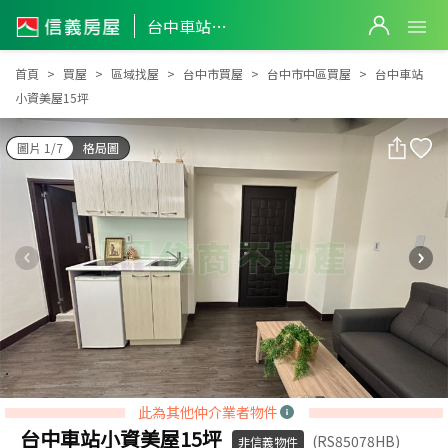
台中車站小資美屋15坪
台中車站小資美屋15坪
首頁
買屋
區域找屋
台中市買屋
台中市中區買屋
台中車站
小資美屋15坪
圖片 1/7
格局圖
此為其他仲介業者物件
台中車站小資美屋15坪
(RS85078HB)
非信義物件