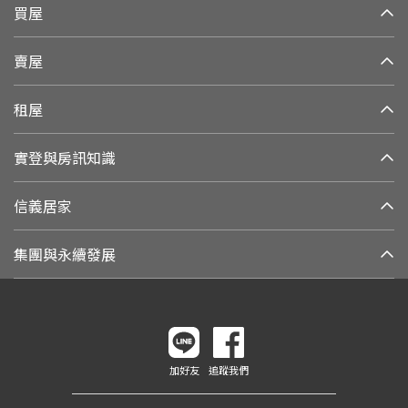
買屋
賣屋
租屋
實登與房訊知識
信義居家
集團與永續發展
加好友
追蹤我們