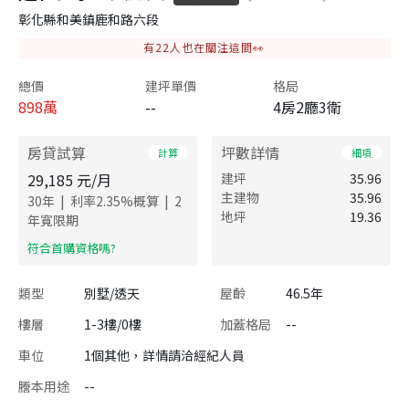
彰化縣和美鎮鹿和路六段
有
22
人也在關注這間👀
總價
建坪單價
格局
898
萬
--
4房2廳3衛
房貸試算
坪數詳情
計算
細項
29,185
元/月
建坪
35.96
主建物
35.96
|
|
30
年
利率
2.35
%概算
2
地坪
19.36
年寬限期
​符合首購資格嗎?
類型
別墅/透天
屋齡
46.5年
樓層
1-3樓/0樓
加蓋格局
--
車位
1個其他，詳情請洽經紀人員
謄本用途
--