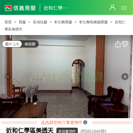
近和仁學區美透天
近和仁學區美透天
首頁
買屋
區域找屋
彰化縣買屋
彰化縣和美鎮買屋
近和仁
學區美透天
圖片 1/8
格局圖
此為其他仲介業者物件
近和仁學區美透天
(RS85166HB)
非信義物件