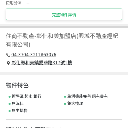
使用分區
--
完整物件詳情
住商不動產
-
彰化和美加盟店(興城不動產經紀
有限公司)
04-3704-3211#63076
彰化縣和美鎮愛華路317號1樓
物件特色
近學區 超市 銀行
生活機能完善 應有盡有
屋況佳
免大整理
屋主惜售