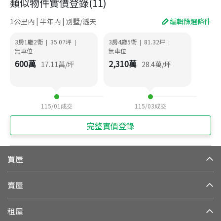
類似物件實價登錄
(
11
)
1公里內 | 半年內 | 別墅/透天
編輯篩選條件
3房1廳2衛
35.07
坪
3房4廳5衛
81.32
坪
|
|
|
|
無車位
無車位
600
萬
2,310
萬
17.11
萬/坪
28.4
萬/坪
115/01
成交
115/03
成交
完整實價登錄
買屋
賣屋
租屋