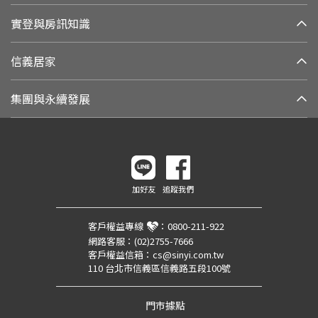
實登與房訊知識
信義居家
集團與永續發展
加好友
追蹤我們
客戶權益專線
：
0800-211-922
網路客服：
(02)2755-7666
客戶權益信箱：
cs@sinyi.com.tw
110 台北市信義區信義路五段100號
門市據點