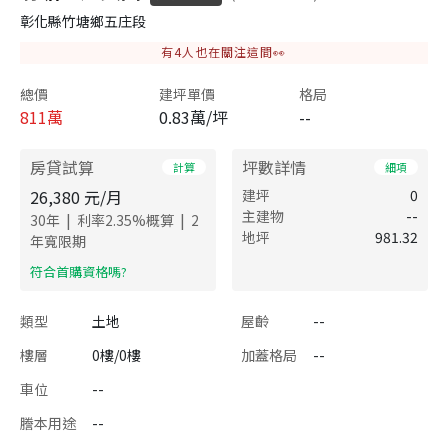
彰化縣竹塘鄉五庄段
有
4
人也在關注這間👀
總價
建坪單價
格局
811
萬
0.83萬/坪
--
房貸試算
坪數詳情
計算
細項
26,380
元/月
建坪
0
主建物
--
|
|
30
年
利率
2.35
%概算
2
地坪
981.32
年寬限期
​符合首購資格嗎?
類型
土地
屋齡
--
樓層
0樓/0樓
加蓋格局
--
車位
--
謄本用途
--