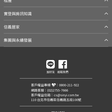
租屋
實登與房訊知識
信義居家
集團與永續發展
加好友
追蹤我們
客戶權益專線
：
0800-211-922
網路客服：
(02)2755-7666
客戶權益信箱：
cs@sinyi.com.tw
110 台北市信義區信義路五段100號