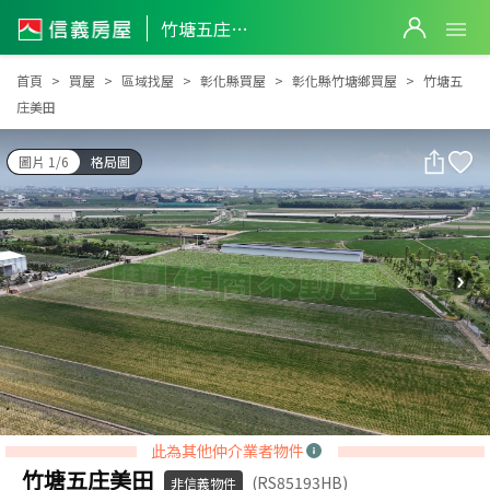
竹塘五庄美田
竹塘五庄美田
首頁
買屋
區域找屋
彰化縣買屋
彰化縣竹塘鄉買屋
竹塘五
庄美田
圖片 1/6
格局圖
此為其他仲介業者物件
竹塘五庄美田
(RS85193HB)
非信義物件