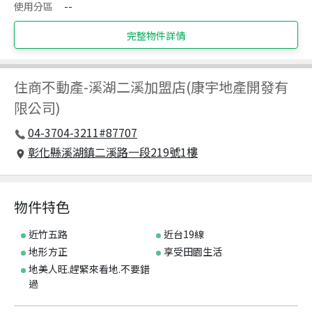
使用分區
--
完整物件詳情
住商不動產
-
溪湖二溪加盟店(康宇地產開發有
限公司)
04-3704-3211#87707
彰化縣溪湖鎮二溪路一段219號1樓
物件特色
近竹五路
近台19線
地形方正
享受田園生活
地美人旺.趕緊來看地.不要錯
過