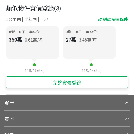
類似物件實價登錄
(
8
)
1公里內 | 半年內 | 土地
編輯篩選條件
0衛
0
坪
無車位
0衛
0
坪
無車位
|
|
|
|
350
萬
27
萬
0.61
萬/坪
3.48
萬/坪
115/06
成交
115/04
成交
完整實價登錄
買屋
賣屋